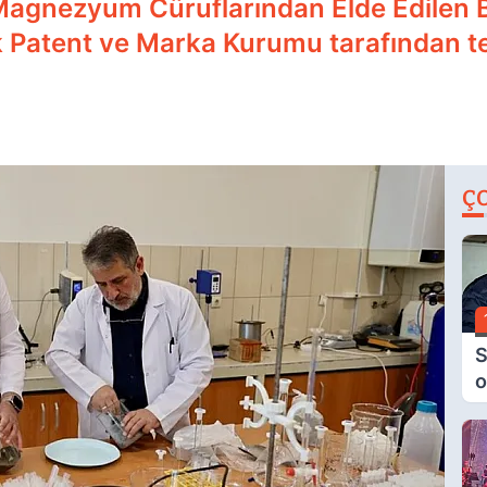
agnezyum Cüruflarından Elde Edilen 
rk Patent ve Marka Kurumu tarafından tes
Ç
S
o
M
H
B
A