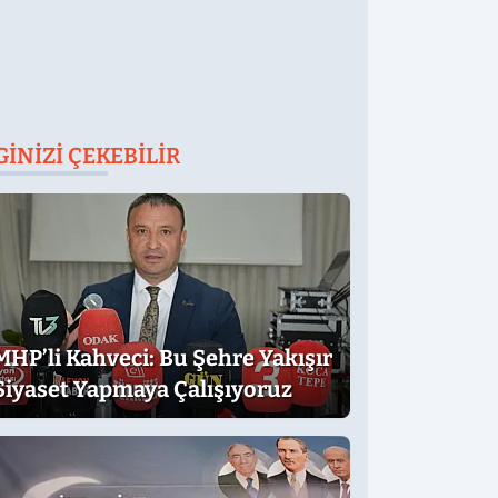
GINIZI ÇEKEBILIR
MHP’li Kahveci: Bu Şehre Yakışır
Siyaset Yapmaya Çalışıyoruz