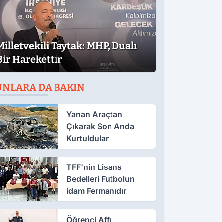
Milletvekili Taytak: MHP, Dualı
Bir Harekettir
UNLARA DA BAKIN
Yanan Araçtan
Çıkarak Son Anda
Kurtuldular
TFF'nin Lisans
Bedelleri Futbolun
idam Fermanıdır
Öğrenci Affı