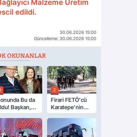
Bağlayıcı Malzeme Üretim
cil edildi.
30.06.2026 15:00
Güncelleme: 30.06.2026 15:00
OK OKUNANLAR
1
2
onunda Bu da
Firari FETÖ'cü
ldu! Başkan,
Karatepe'nin
eclis Üyesini
Gösterdiği
obi
Yerler Didik
ahçesinden
Didik Aranıyor
ttırdı