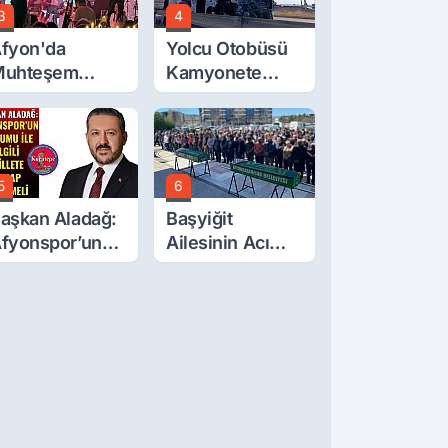
3
4
fyon'da
Yolcu Otobüsü
Muhteşem
Kamyonete
üğün
Çarptı: 1 Ölü, 15
Yaralı
5
6
aşkan Aladağ:
Başyiğit
fyonspor’un
Ailesinin Acı
urumu İle İlgili
Günü: Ali
illete Hesap
Başyiğit Vefat
erilmeli
Etti