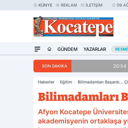
KÜNYE
REKLAM
İLETIŞIM
09 A
GÜNDEM
YAZARLAR
RESMI
20:54
Afyon’da Kahrede
SON DAKİKA
Haberler
Eğitim
Bilimadamları Başardı… Ç
Bilimadamları B
Afyon Kocatepe Üniversites
akademisyenin ortaklaşa y