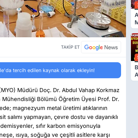
A
D
TAKİP ET
B
'da tercih edilen kaynak olarak ekleyin!
A
D
M
 (MYO) Müdürü Doç. Dr. Abdul Vahap Korkmaz
V
Mühendisliği Bölümü Öğretim Üyesi Prof. Dr.
jede; magnezyum metal üretimi atıklarının
it salımı yapmayan, çevre dostu ve dayanıklı
Akademisyenler, sıfır karbon emisyonuyla
üneşe, ısıya, soğuğa ve çeşitli asitlere karşı