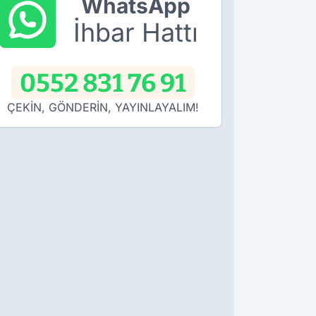
WhatsApp
İhbar Hattı
0552 831 76 91
ÇEKİN, GÖNDERİN, YAYINLAYALIM!