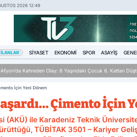
ĞUSTOS 2026 12:49
SIYASET
EKONOMI
SPOR
ASAYIŞ
GENE
 İLANLAR
n Olay: 6 Yaşındaki Çocuk 6. Kattan Düştü
imento İçin Yeni Dönem
aşardı… Çimento İçin 
i (AKÜ) ile Karadeniz Teknik Üniversit
ürüttüğü, TÜBİTAK 3501 – Kariyer Geli