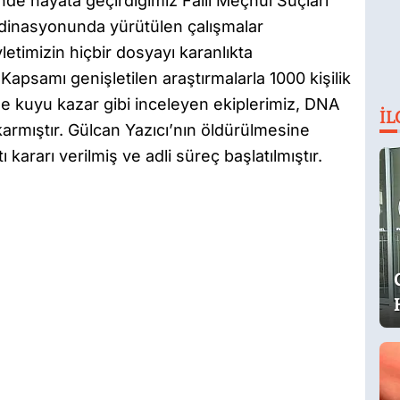
de hayata geçirdiğimiz Faili Meçhul Suçları
rdinasyonunda yürütülen çalışmalar
etimizin hiçbir dosyayı karanlıkta
Kapsamı genişletilen araştırmalarla 1000 kişilik
yle kuyu kazar gibi inceleyen ekiplerimiz, DNA
İL
rmıştır. Gülcan Yazıcı’nın öldürülmesine
ı kararı verilmiş ve adli süreç başlatılmıştır.