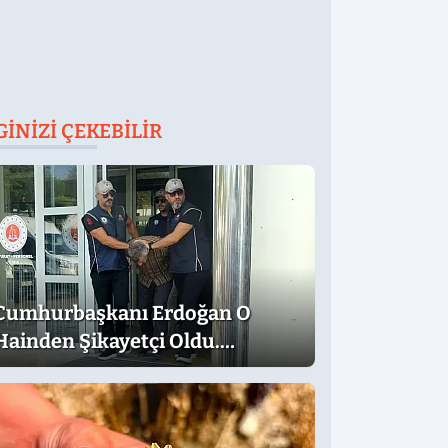
GINIZI ÇEKEBILIR
Cumhurbaşkanı Erdoğan O
Hainden Şikayetçi Oldu.
Dilekçede Dikkat Çeken İfadeler