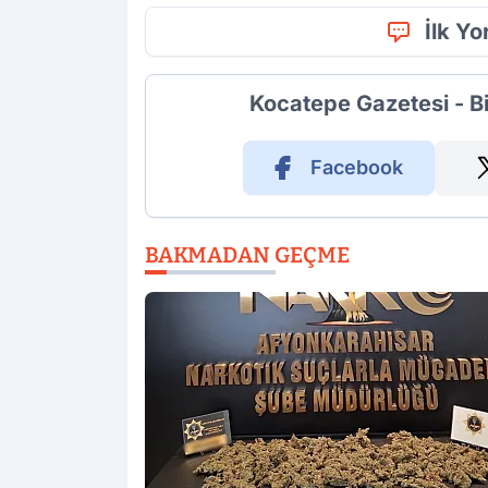
İlk Y
Kocatepe Gazetesi - B
Facebook
BAKMADAN GEÇME