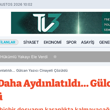
ĞUSTOS 2026 10:02
SIYASET
EKONOMI
SPOR
ASAYIŞ
GENE
 İLANLAR
Hükümlü Yakayı Ele Verdi
ınlatıldı… Gülcan Yazıcı Cinayeti Çözüldü
 Daha Aydınlatıldı… Gül
ü
hiçbir dosyanın karanlıkta kalmayacağın