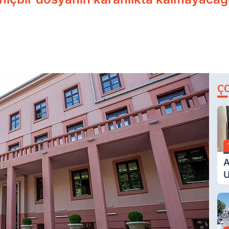
Ç
A
U
E
G