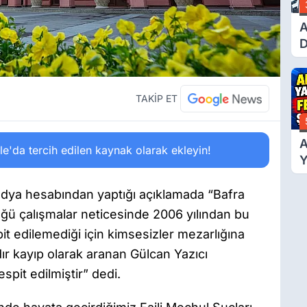
A
D
Ü
Y
T
TAKİP ET
A
'da tercih edilen kaynak olarak ekleyin!
Y
F
Ş
edya hesabından yaptığı açıklamada “Bafra
ğü çalışmalar neticesinde 2006 yılından bu
pit edilemediği için kimsesizler mezarlığına
dır kayıp olarak aranan Gülcan Yazıcı
spit edilmiştir” dedi.