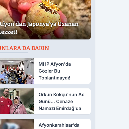
Afyon'dan Japonya'ya Uzanan
Lezzet!
UNLARA DA BAKIN
MHP Afyon'da
Gözler Bu
Toplantıdaydı!
Orkun Kökçü'nün Acı
Günü... Cenaze
Namazı Emirdağ'da
Afyonkarahisar'da