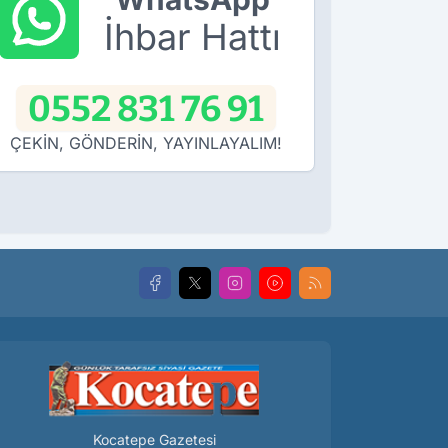
İhbar Hattı
0552 831 76 91
ÇEKİN, GÖNDERİN, YAYINLAYALIM!
Kocatepe Gazetesi