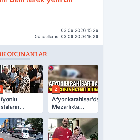
03.06.2026 15:26
Güncelleme: 03.06.2026 15:26
OK OKUNANLAR
1
2
fyonlu
Afyonkarahisar'da
staların
Mezarlıkta
serleri
Gizemli Ölüm
örücüye Çıktı