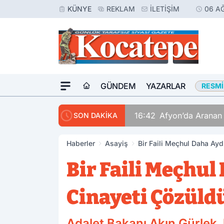
KÜNYE
REKLAM
İLETIŞIM
06 A
GÜNDEM
YAZARLAR
RESMI
16:42
Afyon’da Aranan 
SON DAKİKA
Haberler
Asayiş
Bir Faili Meçhul Daha Ayd
Bir Faili Meçhul
Cinayeti Çözüld
Adalet Bakanı Akın Gürlek, 