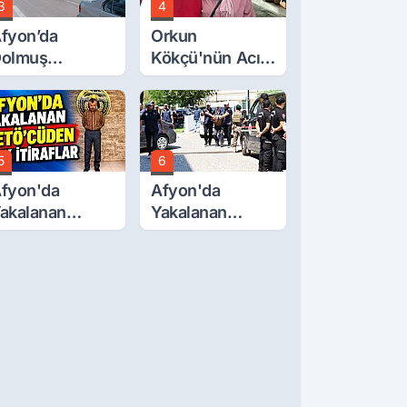
3
4
fyon’da
Orkun
olmuş
Kökçü'nün Acı
cretlerine
Günü... Cenaze
üzde 40 Zam
Namazı
alebi
Emirdağ'da
5
6
fyon'da
Afyon'da
akalanan
Yakalanan
ETÖ'Cüden
FETÖ'cü
ok İtiraflar
Terörist
Adliye'de