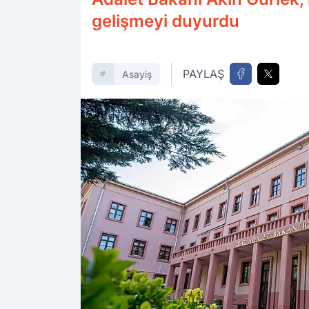
gelişmeyi duyurdu
PAYLAŞ
Asayiş