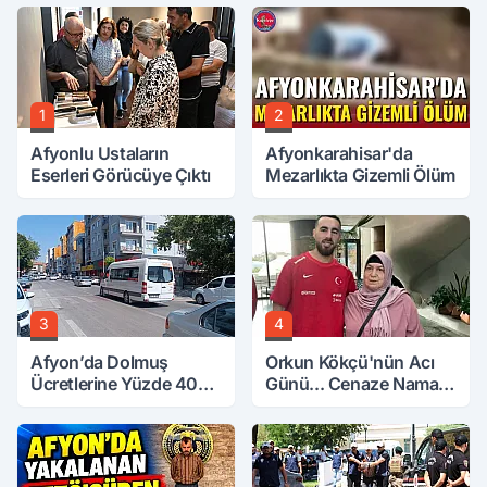
1
2
Afyonlu Ustaların
Afyonkarahisar'da
Eserleri Görücüye Çıktı
Mezarlıkta Gizemli Ölüm
3
4
Afyon’da Dolmuş
Orkun Kökçü'nün Acı
Ücretlerine Yüzde 40
Günü... Cenaze Namazı
Zam Talebi
Emirdağ'da