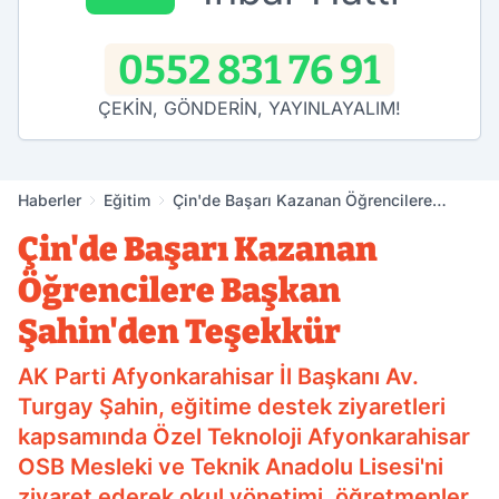
0552 831 76 91
ÇEKİN, GÖNDERİN, YAYINLAYALIM!
Haberler
Eğitim
Çin'de Başarı Kazanan Öğrencilere
Başkan Şahin'den Teşekkür
Çin'de Başarı Kazanan
Öğrencilere Başkan
Şahin'den Teşekkür
AK Parti Afyonkarahisar İl Başkanı Av.
Turgay Şahin, eğitime destek ziyaretleri
kapsamında Özel Teknoloji Afyonkarahisar
OSB Mesleki ve Teknik Anadolu Lisesi'ni
ziyaret ederek okul yönetimi, öğretmenler