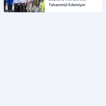
Tahammül Edemiyor