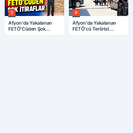
5
6
Afyon'da Yakalanan
Afyon'da Yakalanan
FETÖ'Cüden Şok
FETÖ'cü Terörist
İtiraflar
Adliye'de