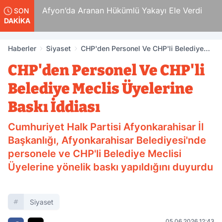
Ölüm
Afyon’da Aranan Hükümlü Yakayı Ele Verdi
SON
DAKİKA
Haberler
Siyaset
CHP'den Personel Ve CHP'li Belediye
Meclis Üyelerine Baskı İddiası
CHP'den Personel Ve CHP'li
Belediye Meclis Üyelerine
Baskı İddiası
Cumhuriyet Halk Partisi Afyonkarahisar İl
Başkanlığı, Afyonkarahisar Belediyesi'nde
personele ve CHP'li Belediye Meclisi
Üyelerine yönelik baskı yapıldığını duyurdu
Siyaset
05.06.2026 12:43