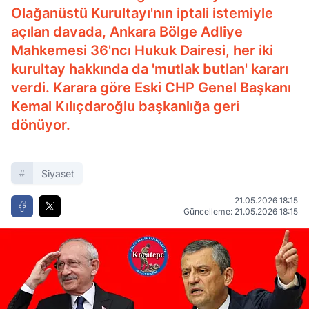
Olağanüstü Kurultayı'nın iptali istemiyle
açılan davada, Ankara Bölge Adliye
Mahkemesi 36'ncı Hukuk Dairesi, her iki
kurultay hakkında da 'mutlak butlan' kararı
verdi. Karara göre Eski CHP Genel Başkanı
Kemal Kılıçdaroğlu başkanlığa geri
dönüyor.
Siyaset
21.05.2026 18:15
Güncelleme: 21.05.2026 18:15