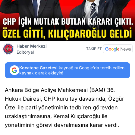
Haber Merkezi
TAKİP ET
Editöryal
Kocatepe Gazetesi
kaynağını Google'da tercih edilen
kaynak olarak ekleyin!
Ankara Bölge Adliye Mahkemesi (BAM) 36.
Hukuk Dairesi, CHP kurultay davasında, Özgür
Özel ile parti yönetiminin tedbiren görevden
uzaklaştırılmasına, Kemal Kılıçdaroğlu ile
yönetiminin görevi devralmasına karar verdi.