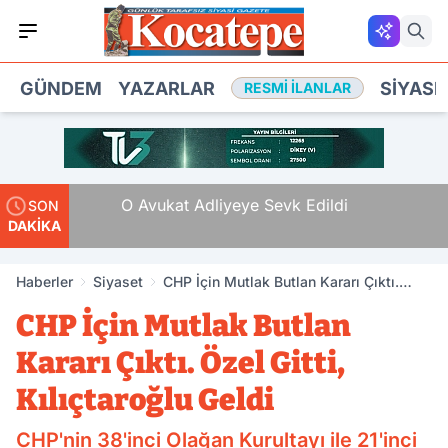
GÜNDEM
YAZARLAR
SIYASE
RESMI İLANLAR
te Tam
O Avukat Adliyeye Sevk Edildi
SON
DAKİKA
Haberler
Siyaset
CHP İçin Mutlak Butlan Kararı Çıktı.
Özel Gitti, Kılıçtaroğlu Geldi
CHP İçin Mutlak Butlan
Kararı Çıktı. Özel Gitti,
Kılıçtaroğlu Geldi
CHP'nin 38'inci Olağan Kurultayı ile 21'inci