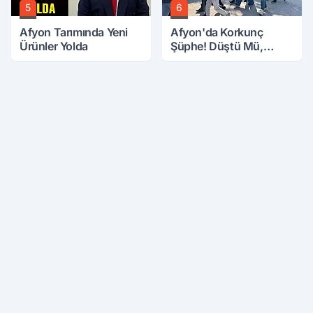
5
6
Afyon Tarımında Yeni
Afyon'da Korkunç
Ürünler Yolda
Şüphe! Düştü Mü,
Öldürüldü Mü!