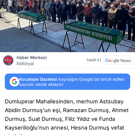
Haber Merkezi
TAKİP ET
Editöryal
Kocatepe Gazetesi
kaynağını Google'da tercih edilen
kaynak olarak ekleyin!
Dumlupınar Mahallesinden, merhum Astsubay
Abidin Durmuş'un eşi, Ramazan Durmuş, Ahmet
Durmuş, Suat Durmuş, Filiz Yıldız ve Funda
Kayserilioğlu'nun annesi, Hesna Durmuş vefat