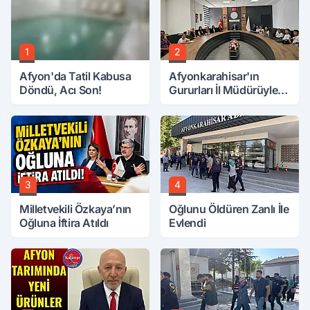
1
2
Afyon'da Tatil Kabusa
Afyonkarahisar'ın
Döndü, Acı Son!
Gururları İl Müdürüyle
Buluştu
3
4
Milletvekili Özkaya’nın
Oğlunu Öldüren Zanlı İle
Oğluna İftira Atıldı
Evlendi