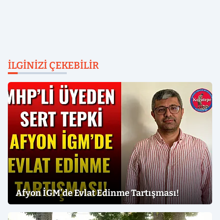
İLGINIZI ÇEKEBILIR
Afyon İGM’de Evlat Edinme Tartışması!