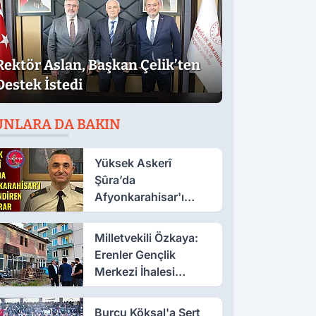
Rektör Aslan, Başkan Çelik’ten
Destek İstedi
UNLARA DA BAKIN
Yüksek Askerî
Şûra’da
Afyonkarahisar'ı
İlgilendiren İki Karar
Milletvekili Özkaya:
Erenler Gençlik
Merkezi İhalesi
Yakında
Burcu Köksal'a Sert