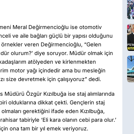
eni Meral Değirmencioğlu ise otomotiv
eli ve aile bağları güçlü bir yapısı olduğunu
n örnekler veren Değirmencioğlu, “Gelen
üdür olurum?’ diye soruyor. Müdür olmak için
kadaşlarım atölyeden ve kirlenmekten
erim motor yağı içindedir ama bu mesleğin
ızı size devretmek için çalışıyoruz” dedi.
vis Müdürü Özgür Kızılbuğa ise staj alımlarında
ri olduklarına dikkat çekti. Gençlerin staj
 olmaları gerektiğini ifade eden Kızılbuğa,
ahisar tabiriyle ‘Eli kara olanın cebi para olur.’
için ona tam bir yıl emek veriyoruz.