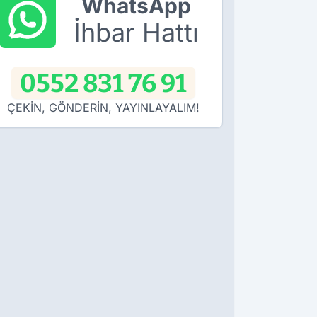
WhatsApp
İhbar Hattı
0552 831 76 91
ÇEKİN, GÖNDERİN, YAYINLAYALIM!