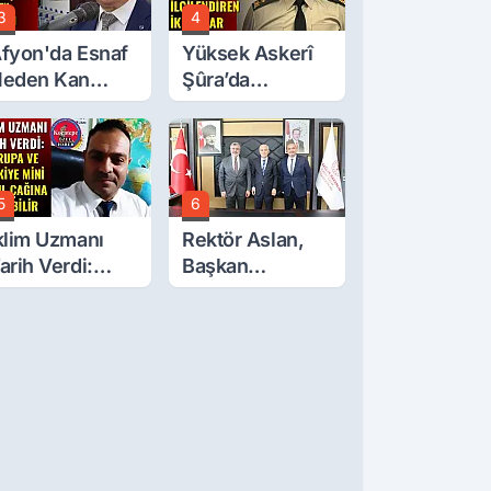
3
4
fyon'da Esnaf
Yüksek Askerî
eden Kan
Şûra’da
ğlıyor? Oda
Afyonkarahisar'ı
aşkanı Tek Tek
İlgilendiren İki
ıraladı
Karar
5
6
klim Uzmanı
Rektör Aslan,
arih Verdi:
Başkan
vrupa Ve
Çelik’ten Destek
ürkiye Mini
İstedi
uzul Çağına
irebilir