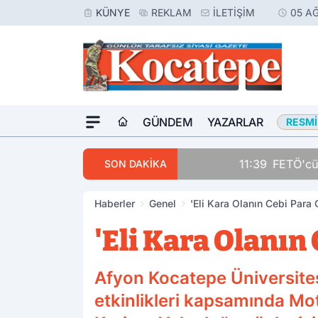
KÜNYE
REKLAM
İLETIŞIM
05 A
GÜNDEM
YAZARLAR
RESMI
11:39
FETÖ'cü Terörist, 
SON DAKİKA
Haberler
Genel
'Eli Kara Olanın Cebi Para 
'Eli Kara Olanın 
Afyon Kocatepe Üniversite
etkinlikleri kapsamında Mo