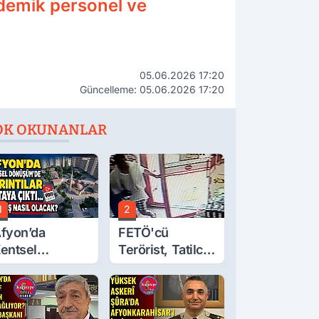
demik personel ve
05.06.2026 17:20
Güncelleme: 05.06.2026 17:20
OK OKUNANLAR
1
2
fyon’da
FETÖ'cü
entsel
Terörist, Tatilci
önüşüm’de
Gibi Kaçmış
yrıntılar Ortaya
ıktı… Hakediş
asıl Olacak?