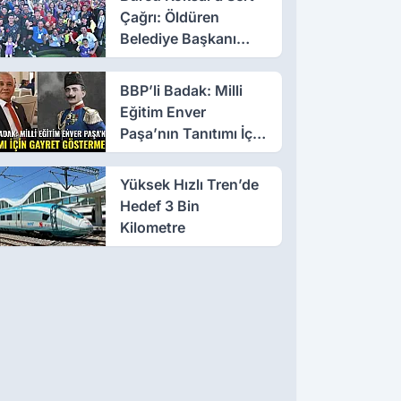
Çağrı: Öldüren
Belediye Başkanı
Olmayın!
BBP’li Badak: Milli
Eğitim Enver
Paşa’nın Tanıtımı İçin
Gayret Göstermeli
Yüksek Hızlı Tren’de
Hedef 3 Bin
Kilometre