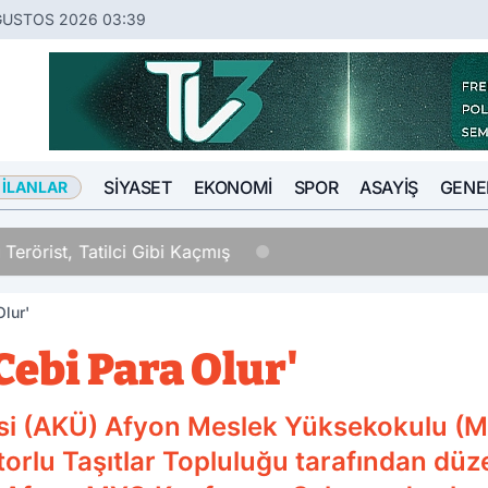
ĞUSTOS 2026 03:39
SIYASET
EKONOMI
SPOR
ASAYIŞ
GENE
 İLANLAR
Tatilci Gibi Kaçmış
Olur'
Cebi Para Olur'
si (AKÜ) Afyon Meslek Yüksekokulu (M
torlu Taşıtlar Topluluğu tarafından dü