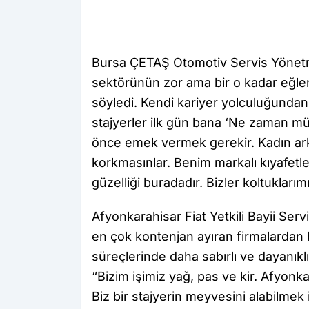
Bursa ÇETAŞ Otomotiv Servis Yönetm
sektörünün zor ama bir o kadar eğlenc
söyledi. Kendi kariyer yolculuğunda
stajyerler ilk gün bana ‘Ne zaman m
önce emek vermek gerekir. Kadın ar
korkmasınlar. Benim markalı kıyafetl
güzelliği buradadır. Bizler koltuklarım
Afyonkarahisar Fiat Yetkili Bayii Ser
en çok kontenjan ayıran firmalardan bi
süreçlerinde daha sabırlı ve dayanıklı
“Bizim işimiz yağ, pas ve kir. Afyonkar
Biz bir stajyerin meyvesini alabilmek 