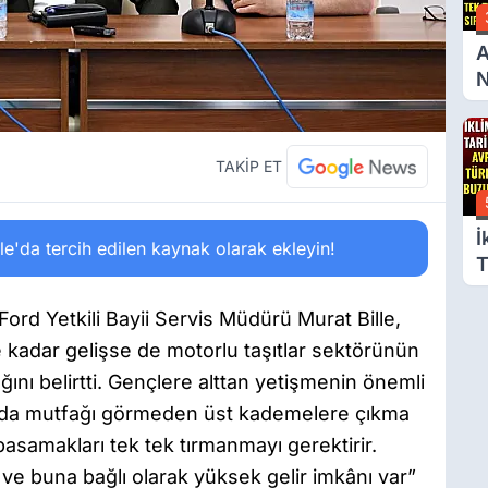
A
N
A
B
S
TAKİP ET
İ
'da tercih edilen kaynak olarak ekleyin!
T
A
T
Ford Yetkili Bayii Servis Müdürü Murat Bille,
B
 ne kadar gelişse de motorlu taşıtlar sektörünün
G
nı belirtti. Gençlere alttan yetişmenin önemli
nda mutfağı görmeden üst kademelere çıkma
asamakları tek tek tırmanmayı gerektirir.
 ve buna bağlı olarak yüksek gelir imkânı var”