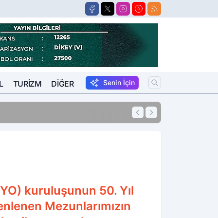
Senin İçin
L
TURIZM
DIĞER
10:41
Pompadaki Rakam
YO) kuruluşunun 50. Yıl
zenlenen Mezunlarımızın