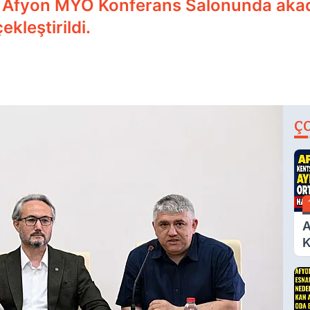
si Afyon MYO Konferans Salonunda aka
ekleştirildi.
Ç
A
K
D
A
Ç
N