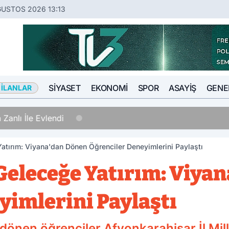
ĞUSTOS 2026 13:13
SIYASET
EKONOMI
SPOR
ASAYIŞ
GENE
 İLANLAR
nlı İle Evlendi
atırım: Viyana'dan Dönen Öğrenciler Deneyimlerini Paylaştı
Geleceğe Yatırım: Viya
yimlerini Paylaştı
dönen öğrenciler Afyonkarahisar İl Mil