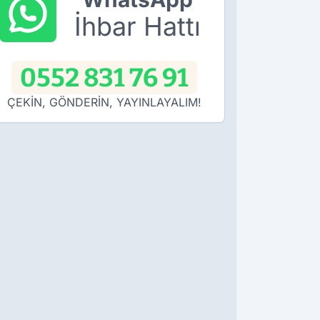
İhbar Hattı
0552 831 76 91
ÇEKİN, GÖNDERİN, YAYINLAYALIM!