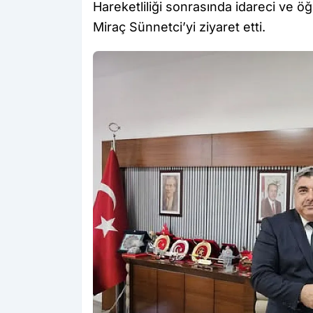
Hareketliliği sonrasında idareci ve öğr
Miraç Sünnetci’yi ziyaret etti.