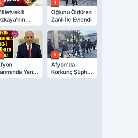
3
4
illetvekili
Oğlunu Öldüren
zkaya’nın
Zanlı İle Evlendi
ğluna İftira
tıldı
5
6
fyon
Afyon'da
arımında Yeni
Korkunç Şüphe!
rünler Yolda
Düştü Mü,
Öldürüldü Mü!