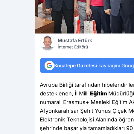
Mustafa Ertürk
İnternet Editörü
Kocatepe Gazetesi
kaynağını Google
Avrupa Birliği tarafından hibelendiril
desteklenen, İl Milli
Eğitim
Müdürlüğ
numaralı Erasmus+ Mesleki Eğitim A
Afyonkarahisar Şehit Yunus Çiçek Mes
Elektronik Teknolojisi Alanında öğre
şehrinde başarıyla tamamladıkları