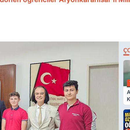
Ç
A
K
A