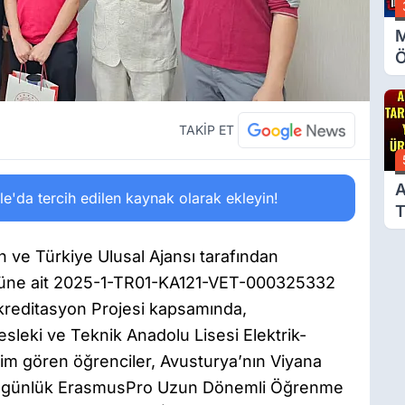
M
Ö
O
A
TAKİP ET
A
'da tercih edilen kaynak olarak ekleyin!
T
Ü
en ve Türkiye Ulusal Ajansı tarafından
üne ait 2025-1-TR01-KA121-VET-000325332
kreditasyon Projesi kapsamında,
leki ve Teknik Anadolu Lisesi Elektrik-
nim gören öğrenciler, Avusturya’nın Viyana
 90 günlük ErasmusPro Uzun Dönemli Öğrenme