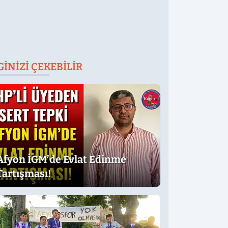
GINIZI ÇEKEBILIR
Afyon İGM’de Evlat Edinme
Tartışması!