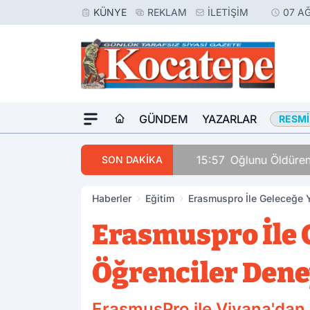
KÜNYE
REKLAM
İLETIŞIM
07 A
GÜNDEM
YAZARLAR
RESMI
15:57
Oğlunu Öldüren Za
SON DAKİKA
Haberler
Eğitim
Erasmuspro İle Geleceğe Y
Erasmuspro İle 
Öğrenciler Dene
ErasmusPro ile Viyana'dan 