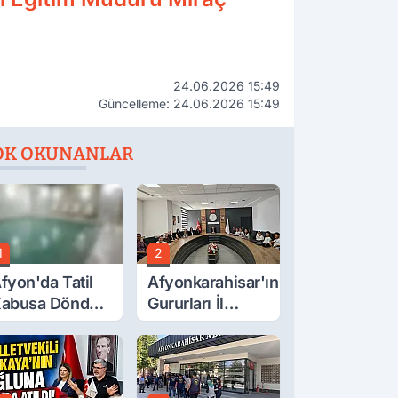
24.06.2026 15:49
Güncelleme: 24.06.2026 15:49
OK OKUNANLAR
1
2
fyon'da Tatil
Afyonkarahisar'ın
abusa Döndü,
Gururları İl
cı Son!
Müdürüyle
Buluştu