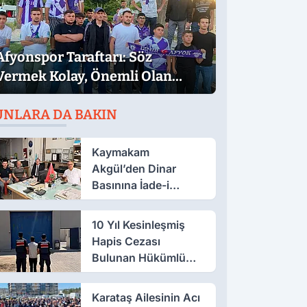
Afyonspor Taraftarı: Söz
Vermek Kolay, Önemli Olan
Sözün Arkasında Durmak
UNLARA DA BAKIN
Kaymakam
Akgül’den Dinar
Basınına İade-i
Ziyaret
10 Yıl Kesinleşmiş
Hapis Cezası
Bulunan Hükümlü
Salar’da Yakalandı
Karataş Ailesinin Acı