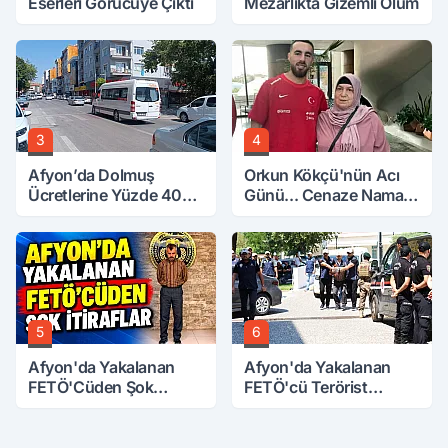
Eserleri Görücüye Çıktı
Mezarlıkta Gizemli Ölüm
3
4
Afyon’da Dolmuş
Orkun Kökçü'nün Acı
Ücretlerine Yüzde 40
Günü... Cenaze Namazı
Zam Talebi
Emirdağ'da
5
6
Afyon'da Yakalanan
Afyon'da Yakalanan
FETÖ'Cüden Şok
FETÖ'cü Terörist
İtiraflar
Adliye'de