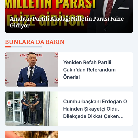
Anahtar Partili Aladağ: Milletin Parası Faize
Gidiyor
BUNLARA DA BAKIN
Yeniden Refah Partili
Çakır’dan Referandum
Önerisi
Cumhurbaşkanı Erdoğan O
Hainden Şikayetçi Oldu.
Dilekçede Dikkat Çeken
İfadeler