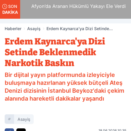
 Ölüm
Afyon’da Aranan Hükümlü Yakayı Ele Verdi
SON
DAKİKA
Haberler
Asayiş
Erdem Kaynarca'ya Dizi Setinde
Beklenmedik Narkotik Baskın
Erdem Kaynarca'ya Dizi
Setinde Beklenmedik
Narkotik Baskın
Bir dijital yayın platformunda izleyiciyle
buluşmaya hazırlanan yüksek bütçeli Ateş
Denizi dizisinin İstanbul Beykoz'daki çekim
alanında hareketli dakikalar yaşandı
Asayiş
18.06.2026 10:35