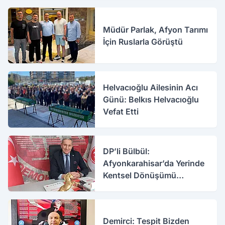
Müdür Parlak, Afyon Tarımı
İçin Ruslarla Görüştü
Helvacıoğlu Ailesinin Acı
Günü: Belkıs Helvacıoğlu
Vefat Etti
DP’li Bülbül:
Afyonkarahisar’da Yerinde
Kentsel Dönüşümü
Destekliyoruz
Demirci: Tespit Bizden