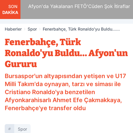
 Ve
Afyon'da Yakalanan FETÖ'Cüden Şok İtiraflar
SON
DAKİKA
Haberler
Spor
Fenerbahçe, Türk Ronaldo'yu Buldu…
Afyon'un Gururu
Fenerbahçe, Türk
Ronaldo'yu Buldu… Afyon'un
Gururu
Bursaspor'un altyapısından yetişen ve U17
Milli Takım'da oynayan, tarzı ve siması ile
Cristiano Ronaldo'ya benzetilen
Afyonkarahisarlı Ahmet Efe Çakmakkaya,
Fenerbahçe'ye transfer oldu
Spor