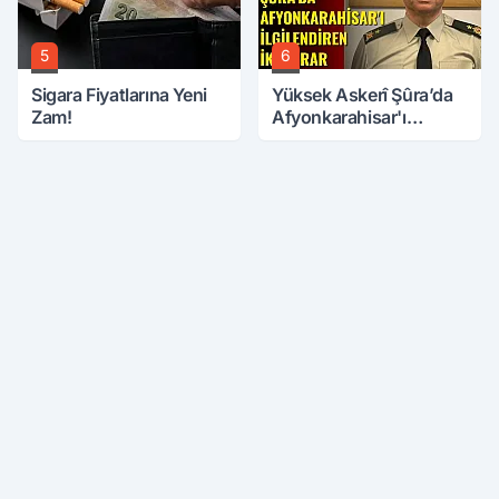
5
6
Sigara Fiyatlarına Yeni
Yüksek Askerî Şûra’da
Zam!
Afyonkarahisar'ı
İlgilendiren İki Karar