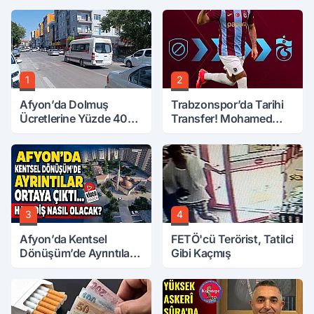
1
2
Afyon’da Dolmuş
Trabzonspor’da Tarihi
Ücretlerine Yüzde 40
Transfer! Mohamed
Zam Talebi
Salah Geliyor
3
4
Afyon’da Kentsel
FETÖ'cü Terörist, Tatilci
Dönüşüm’de Ayrıntılar
Gibi Kaçmış
Ortaya Çıktı… Hakediş
Nasıl Olacak?