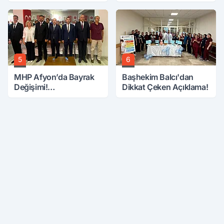
Ölü, 15 Yaralı
Etti
5
6
MHP Afyon’da Bayrak
Başhekim Balcı'dan
Değişimi!
Dikkat Çeken Açıklama!
Danaoğlu’ndan Dikkat
Çeken Mesaj