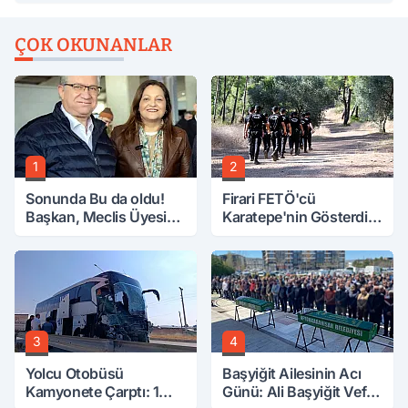
ÇOK OKUNANLAR
1
2
Sonunda Bu da oldu!
Firari FETÖ'cü
Başkan, Meclis Üyesini
Karatepe'nin Gösterdiği
Hobi Bahçesinden
Yerler Didik Didik
Attırdı
Aranıyor
3
4
Yolcu Otobüsü
Başyiğit Ailesinin Acı
Kamyonete Çarptı: 1
Günü: Ali Başyiğit Vefat