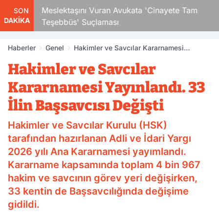
Çocuk
Meslektaşını Vuran Avukata 'Cinayete Tam
SON
DAKİKA
Teşebbüs' Suçlaması
Haberler
Genel
Hakimler ve Savcılar Kararnamesi
Yayınlandı. 33 İlin Başsavcısı Değişti
Hakimler ve Savcılar
Kararnamesi Yayınlandı. 33
İlin Başsavcısı Değişti
Hakimler ve Savcılar Kurulu (HSK)
tarafından hazırlanan Adli ve İdari Yargı
2026 yılı Ana Kararnamesi yayımlandı.
Kararname kapsamında toplam 4 bin 967
hakim ve savcının görev yeri değişirken,
33 kentin de Başsavcılığında değişime
gidildi.