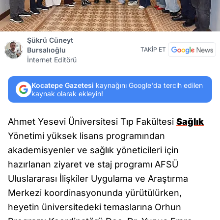
Şükrü Cüneyt
Bursalıoğlu
TAKİP ET
İnternet Editörü
Kocatepe Gazetesi
kaynağını Google'da tercih edilen
kaynak olarak ekleyin!
Ahmet Yesevi Üniversitesi Tıp Fakültesi
Sağlık
Yönetimi yüksek lisans programından
akademisyenler ve sağlık yöneticileri için
hazırlanan ziyaret ve staj programı AFSÜ
Uluslararası İlişkiler Uygulama ve Araştırma
Merkezi koordinasyonunda yürütülürken,
heyetin üniversitedeki temaslarına Orhun