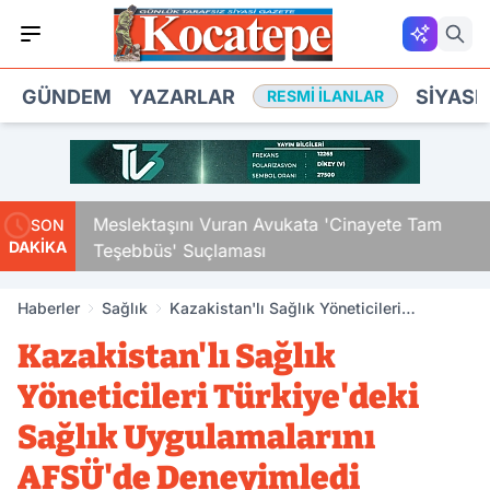
GÜNDEM
YAZARLAR
SIYASE
RESMI İLANLAR
Çocuk
Meslektaşını Vuran Avukata 'Cinayete Tam
SON
DAKİKA
Teşebbüs' Suçlaması
Haberler
Sağlık
Kazakistan'lı Sağlık Yöneticileri
Türkiye'deki Sağlık Uygulamalarını
Kazakistan'lı Sağlık
AFSÜ'de Deneyimledi
Yöneticileri Türkiye'deki
Sağlık Uygulamalarını
AFSÜ'de Deneyimledi