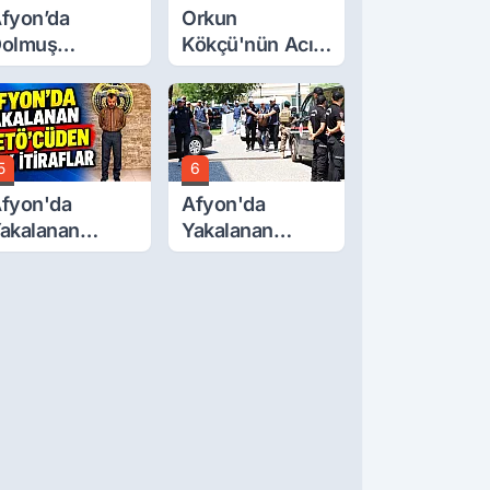
fyon’da
Orkun
olmuş
Kökçü'nün Acı
cretlerine
Günü... Cenaze
üzde 40 Zam
Namazı
alebi
Emirdağ'da
5
6
fyon'da
Afyon'da
akalanan
Yakalanan
ETÖ'Cüden
FETÖ'cü
ok İtiraflar
Terörist
Adliye'de