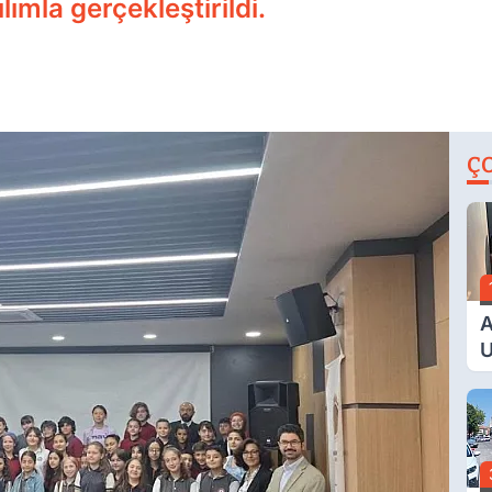
mla gerçekleştirildi.
Ç
A
U
E
G