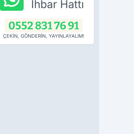
İhbar Hattı
0552 831 76 91
ÇEKİN, GÖNDERİN, YAYINLAYALIM!