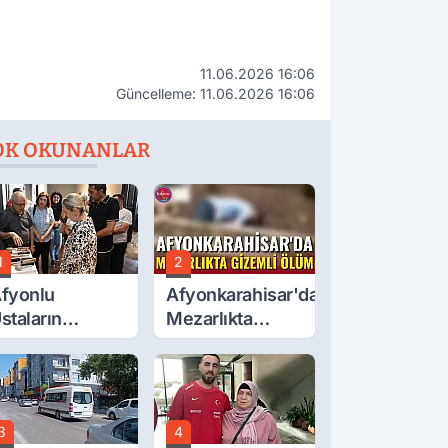
11.06.2026 16:06
Güncelleme: 11.06.2026 16:06
OK OKUNANLAR
1
2
fyonlu
Afyonkarahisar'da
staların
Mezarlıkta
serleri
Gizemli Ölüm
örücüye Çıktı
3
4