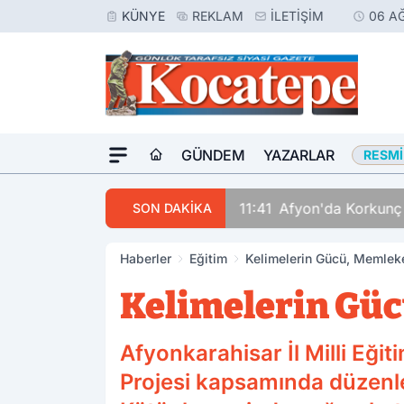
KÜNYE
REKLAM
İLETIŞIM
06 A
GÜNDEM
YAZARLAR
RESMI
11:41
Afyon'da Korkunç
SON DAKİKA
Haberler
Eğitim
Kelimelerin Gücü, Memlek
Kelimelerin Gü
Afyonkarahisar İl Milli Eğ
Projesi kapsamında düzenle