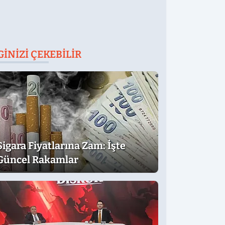
GINIZI ÇEKEBILIR
Sigara Fiyatlarına Zam: İşte
Güncel Rakamlar