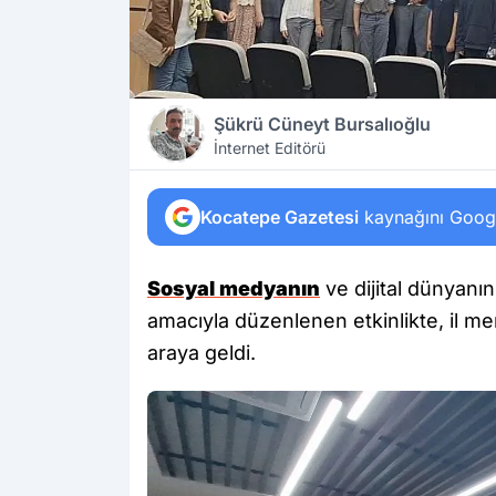
Şükrü Cüneyt Bursalıoğlu
İnternet Editörü
Kocatepe Gazetesi
kaynağını Google
Sosyal medyanın
ve dijital dünyanı
amacıyla düzenlenen etkinlikte, il me
araya geldi.