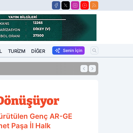
Senin İçin
L
TURIZM
DIĞER
17:48
Afyonkarahisar'd
 Dönüşüyor
 yürütülen Genç AR-GE
et Paşa İl Halk