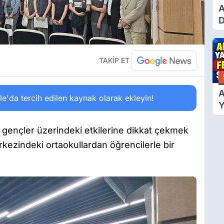
A
D
Ü
Y
T
TAKİP ET
A
'da tercih edilen kaynak olarak ekleyin!
Y
F
Ş
n gençler üzerindeki etkilerine dikkat çekmek
rkezindeki ortaokullardan öğrencilerle bir