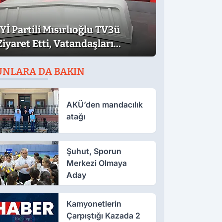
İYİ Partili Mısırlıoğlu TV3ü
Ziyaret Etti, Vatandaşları
Mitinge Davet Etti
UNLARA DA BAKIN
AKÜ’den mandacılık
atağı
Şuhut, Sporun
Merkezi Olmaya
Aday
Kamyonetlerin
Çarpıştığı Kazada 2