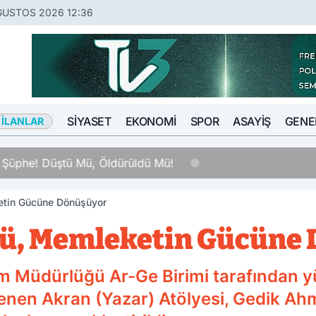
ĞUSTOS 2026 12:36
SIYASET
EKONOMI
SPOR
ASAYIŞ
GENE
 İLANLAR
 Şüphe! Düştü Mü, Öldürüldü Mü!
etin Gücüne Dönüşüyor
cü, Memleketin Gücüne
itim Müdürlüğü Ar-Ge Birimi tarafından
nen Akran (Yazar) Atölyesi, Gedik Ahm