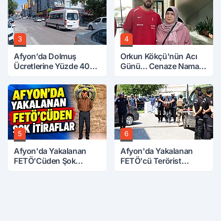
3
4
Afyon’da Dolmuş
Orkun Kökçü'nün Acı
Ücretlerine Yüzde 40
Günü... Cenaze Namazı
Zam Talebi
Emirdağ'da
5
6
Afyon'da Yakalanan
Afyon'da Yakalanan
FETÖ'Cüden Şok
FETÖ'cü Terörist
İtiraflar
Adliye'de