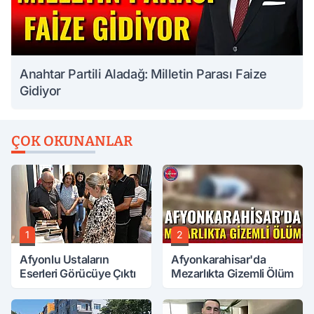
Anahtar Partili Aladağ: Milletin Parası Faize
Gidiyor
ÇOK OKUNANLAR
1
2
Afyonlu Ustaların
Afyonkarahisar'da
Eserleri Görücüye Çıktı
Mezarlıkta Gizemli Ölüm