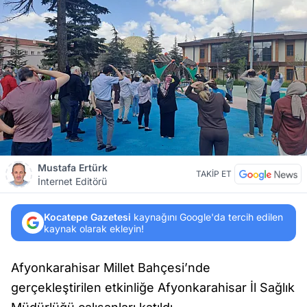
Mustafa Ertürk
TAKİP ET
İnternet Editörü
Kocatepe Gazetesi
kaynağını Google'da tercih edilen
kaynak olarak ekleyin!
Afyonkarahisar Millet Bahçesi’nde
gerçekleştirilen etkinliğe Afyonkarahisar İl Sağlık