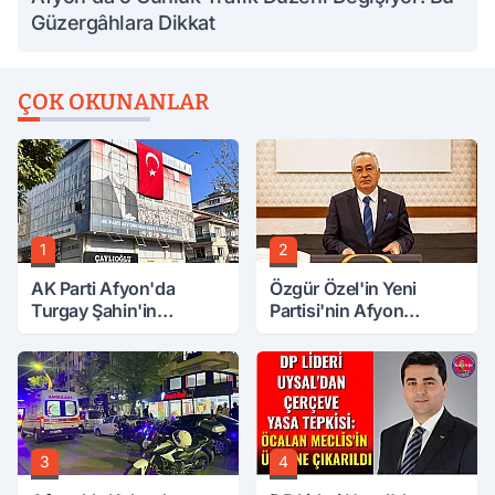
Güzergâhlara Dikkat
ÇOK OKUNANLAR
1
2
AK Parti Afyon'da
Özgür Özel'in Yeni
Turgay Şahin'in
Partisi'nin Afyon
Ardından Bir Şok Daha!
Başkanı Belli Oldu
3
4