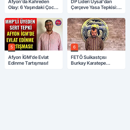
Afyon’da Kahreden
DP Lideri Uysal'dan
Olay: 6 Yaşındaki Çocuk
Çerçeve Yasa Tepkisi:
6. Kattan Düştü
Öcalan Meclis'in
Üzerine Çıkarıldı
5
6
Afyon İGM’de Evlat
FETÖ Suikastçısı
Edinme Tartışması!
Burkay Karatepe
Anlatmaya Devam
Ediyor: Suikast İçin
Gittim