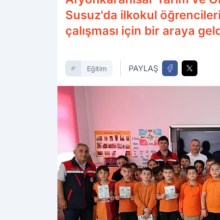
Susuz'da ilkokul öğrencileri
çalışması için bir araya geld
PAYLAŞ
Eğitim