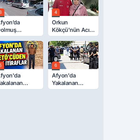
3
4
fyon’da
Orkun
olmuş
Kökçü'nün Acı
cretlerine
Günü... Cenaze
üzde 40 Zam
Namazı
alebi
Emirdağ'da
5
6
fyon'da
Afyon'da
akalanan
Yakalanan
ETÖ'Cüden
FETÖ'cü
ok İtiraflar
Terörist
Adliye'de