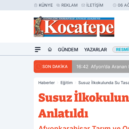
KÜNYE
REKLAM
İLETIŞIM
06 A
GÜNDEM
YAZARLAR
RESMI
16:42
Afyon’da Aranan 
SON DAKİKA
Haberler
Eğitim
Susuz İlkokulunda Su Tasa
Susuz İlkokulun
Anlatıldı
Afyonkarahisar Tarım ve O