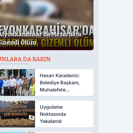
Afyonkarahisar'da Mezarlıkta
Gizemli Ölüm
UNLARA DA BAKIN
Hasan Karadeniz:
Belediye Başkanı,
Muhalefete
Tahammül Edemiyor
Uygulama
Noktasında
Yakalandı