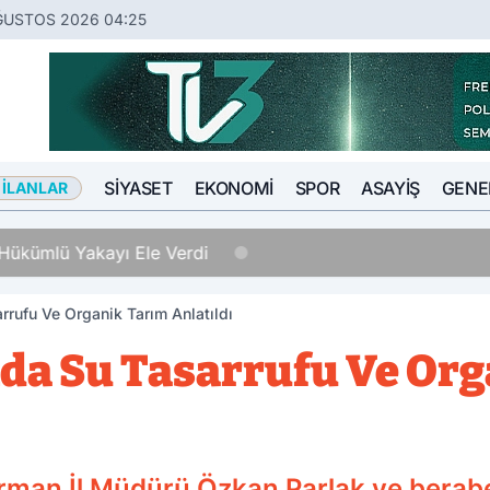
ĞUSTOS 2026 04:25
SIYASET
EKONOMI
SPOR
ASAYIŞ
GENE
 İLANLAR
Hükümlü Yakayı Ele Verdi
rrufu Ve Organik Tarım Anlatıldı
da Su Tasarrufu Ve Or
rman İl Müdürü Özkan Parlak ve berabe