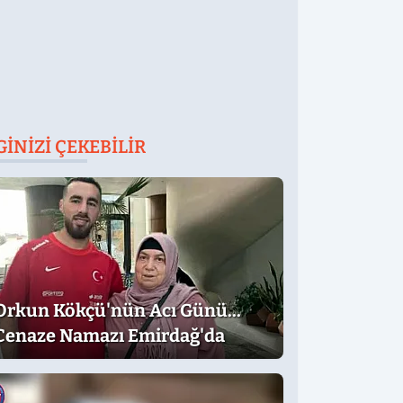
GINIZI ÇEKEBILIR
Orkun Kökçü'nün Acı Günü...
Cenaze Namazı Emirdağ'da