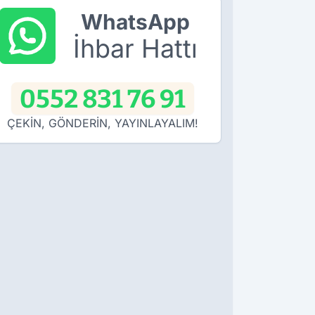
WhatsApp
İhbar Hattı
0552 831 76 91
ÇEKİN, GÖNDERİN, YAYINLAYALIM!