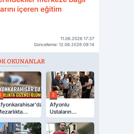
arını içeren eğitim
11.06.2026 17:37
Güncelleme: 12.06.2026 09:14
OK OKUNANLAR
1
2
fyonkarahisar'da
Afyonlu
ezarlıkta
Ustaların
izemli Ölüm
Eserleri
Görücüye Çıktı