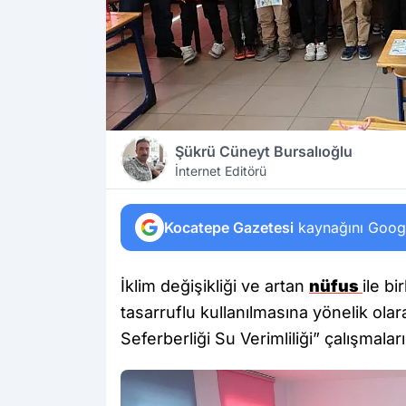
Şükrü Cüneyt Bursalıoğlu
İnternet Editörü
Kocatepe Gazetesi
kaynağını Google
İklim değişikliği ve artan
nüfus
ile bi
tasarruflu kullanılmasına yönelik ola
Seferberliği Su Verimliliği” çalışmala