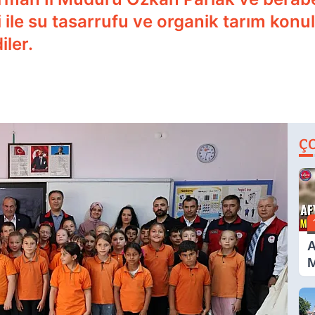
 ile su tasarrufu ve organik tarım konul
iler.
Ç
A
M
G