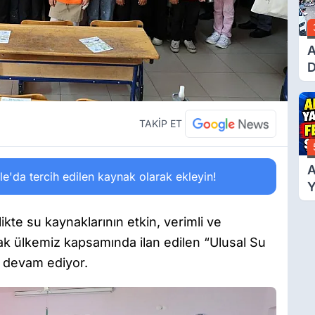
A
D
Ü
Y
T
TAKİP ET
A
'da tercih edilen kaynak olarak ekleyin!
Y
F
Ş
rlikte su kaynaklarının etkin, verimli ve
rak ülkemiz kapsamında ilan edilen “Ulusal Su
rı devam ediyor.