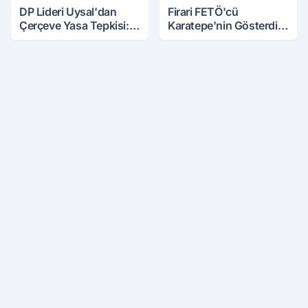
DP Lideri Uysal'dan
Firari FETÖ'cü
Çerçeve Yasa Tepkisi:
Karatepe'nin Gösterdiği
Öcalan Meclis'in
Yerler Didik Didik
Üzerine Çıkarıldı
Aranıyor