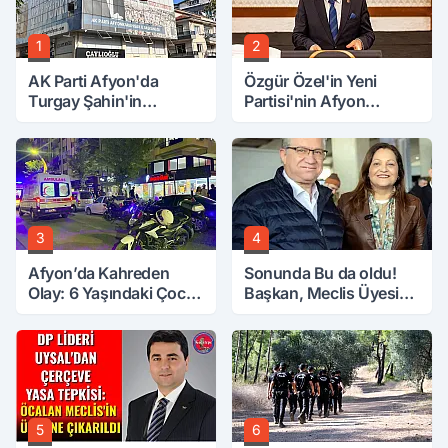
1
2
AK Parti Afyon'da
Özgür Özel'in Yeni
Turgay Şahin'in
Partisi'nin Afyon
Ardından Bir Şok Daha!
Başkanı Belli Oldu
3
4
Afyon’da Kahreden
Sonunda Bu da oldu!
Olay: 6 Yaşındaki Çocuk
Başkan, Meclis Üyesini
6. Kattan Düştü
Hobi Bahçesinden
Attırdı
5
6