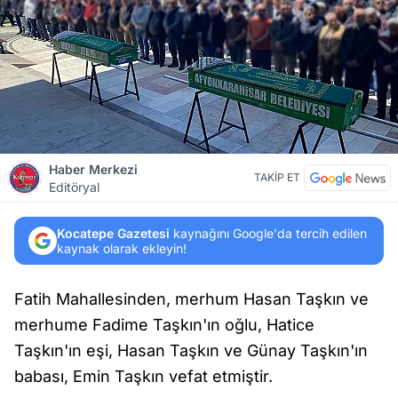
Haber Merkezi
TAKİP ET
Editöryal
Kocatepe Gazetesi
kaynağını Google'da tercih edilen
kaynak olarak ekleyin!
Fatih Mahallesinden, merhum Hasan Taşkın ve
merhume Fadime Taşkın'ın oğlu, Hatice
Taşkın'ın eşi, Hasan Taşkın ve Günay Taşkın'ın
babası, Emin Taşkın vefat etmiştir.