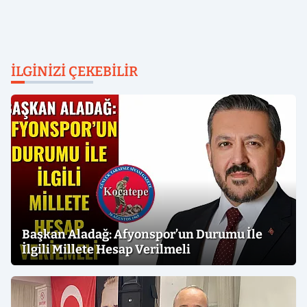
İLGINIZI ÇEKEBILIR
Başkan Aladağ: Afyonspor’un Durumu İle
İlgili Millete Hesap Verilmeli