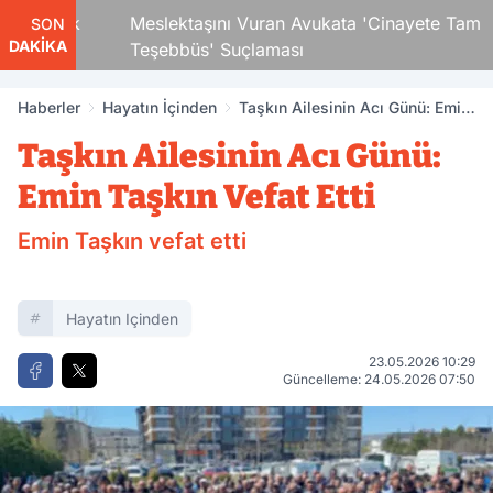
 Çocuk
Meslektaşını Vuran Avukata 'Cinayete Tam
SON
DAKİKA
Teşebbüs' Suçlaması
Haberler
Hayatın İçinden
Taşkın Ailesinin Acı Günü: Emin
Taşkın Vefat Etti
Taşkın Ailesinin Acı Günü:
Emin Taşkın Vefat Etti
Emin Taşkın vefat etti
Hayatın Içinden
23.05.2026 10:29
Güncelleme: 24.05.2026 07:50