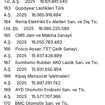
Tic. A.Ş. 2025 16.101.881.540
163 Goodyear Lastikleri Türk
A.Ş. 2025 16.065.916.884
164 Renta Elektrikli Ev Aletleri San. ve Dış Tic.
Ltd. Şti. 2025 16.060.225.580
165 CMS Jant ve Makina Sanayii
A.Ş. 2025 16.055.783.483
166 Posco Assan TST Çelik Sanayi
A.Ş. 2025 15.937.426.899
167 Sumitomo Rubber AKO Lastik San. ve Tic.
A.Ş. 2025 15.931.550.954
168 Kipaş Mensucat İşletmeleri
A.Ş. 2025 15.897.291.742
169 AYD Otomotiv Endüstri San. ve Tic.
A.Ş. 2025 15.577.707.368
170 BMC Otomotiv San. ve Tic.