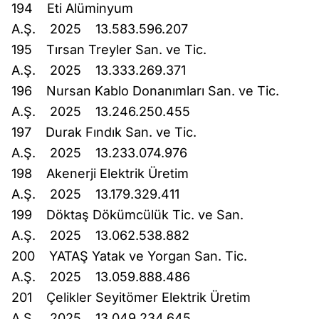
194 Eti Alüminyum
A.Ş. 2025 13.583.596.207
195 Tırsan Treyler San. ve Tic.
A.Ş. 2025 13.333.269.371
196 Nursan Kablo Donanımları San. ve Tic.
A.Ş. 2025 13.246.250.455
197 Durak Fındık San. ve Tic.
A.Ş. 2025 13.233.074.976
198 Akenerji Elektrik Üretim
A.Ş. 2025 13.179.329.411
199 Döktaş Dökümcülük Tic. ve San.
A.Ş. 2025 13.062.538.882
200 YATAŞ Yatak ve Yorgan San. Tic.
A.Ş. 2025 13.059.888.486
201 Çelikler Seyitömer Elektrik Üretim
A.Ş. 2025 13.049.234.645