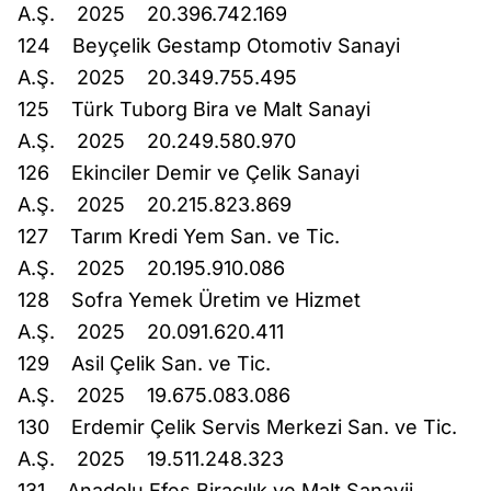
A.Ş. 2025 20.396.742.169
124 Beyçelik Gestamp Otomotiv Sanayi
A.Ş. 2025 20.349.755.495
125 Türk Tuborg Bira ve Malt Sanayi
A.Ş. 2025 20.249.580.970
126 Ekinciler Demir ve Çelik Sanayi
A.Ş. 2025 20.215.823.869
127 Tarım Kredi Yem San. ve Tic.
A.Ş. 2025 20.195.910.086
128 Sofra Yemek Üretim ve Hizmet
A.Ş. 2025 20.091.620.411
129 Asil Çelik San. ve Tic.
A.Ş. 2025 19.675.083.086
130 Erdemir Çelik Servis Merkezi San. ve Tic.
A.Ş. 2025 19.511.248.323
131 Anadolu Efes Biracılık ve Malt Sanayii