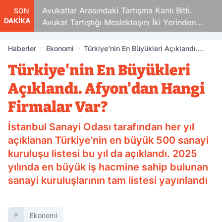
Avukatlar Arasındaki Tartışma Kanlı Bitti.
SON
DAKİKA
Avukat Tartıştığı Meslektaşını İki Yerinden
Vurdu
Haberler
Ekonomi
Türkiye'nin En Büyükleri Açıklandı.
Afyon'dan Hangi Firmalar Var?
Türkiye'nin En Büyükleri
Açıklandı. Afyon'dan Hangi
Firmalar Var?
İstanbul Sanayi Odası tarafından her yıl
açıklanan Türkiye'nin en büyük 500 sanayi
kuruluşu listesi bu yıl da açıklandı. 2025
yılında en büyük iş hacmine sahip bulunan
sanayi kuruluşlarının tam listesi yayınlandı
Ekonomi