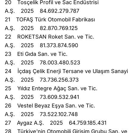
20 Tosçelik Profil ve Sac Endüstrisi
A.Ş. 2025 84.692.279.787
21 TOFAŞ Türk Otomobil Fabrikası
A.Ş. 2025 82.870.769.125
22 ROKETSAN Roket San. ve Tic.
A.Ş. 2025 81.373.874.590
23 Eti Gıda San. ve Tic.
A.Ş. 2025 78.003.480.523
24 İçdaş Çelik Enerji Tersane ve Ulaşım Sanayi
A.Ş. 2025 73.736.256.373
25 Yıldız Entegre Ağaç San. ve Tic.
A.Ş. 2025 73.609.532.941
26 Vestel Beyaz Eşya San. ve Tic.
A.Ş. 2025 73.522.102.748
27 Aygaz A.Ş. 2025 64.759.185.431
28 Türkiye'nin Otomobili Girişim Grubu San. ve