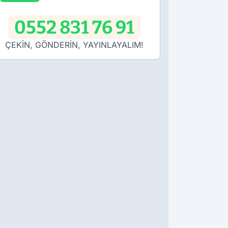
0552 831 76 91
ÇEKİN, GÖNDERİN, YAYINLAYALIM!