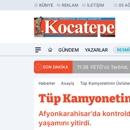
KÜNYE
REKLAM
İLETIŞIM
05 A
GÜNDEM
YAZARLAR
RESMI
11:39
FETÖ'cü Terörist, 
SON DAKİKA
Haberler
Asayiş
Tüp Kamyonetinin Üstüne T
Tüp Kamyonetini
Afyonkarahisar'da kontrold
yaşamını yitirdi.