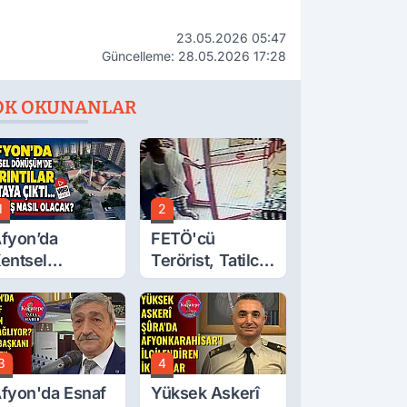
23.05.2026 05:47
Güncelleme: 28.05.2026 17:28
OK OKUNANLAR
1
2
fyon’da
FETÖ'cü
entsel
Terörist, Tatilci
önüşüm’de
Gibi Kaçmış
yrıntılar Ortaya
ıktı… Hakediş
asıl Olacak?
3
4
fyon'da Esnaf
Yüksek Askerî