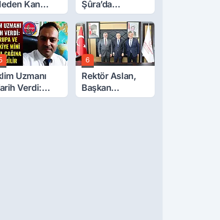
eden Kan
Şûra’da
ğlıyor? Oda
Afyonkarahisar'ı
aşkanı Tek Tek
İlgilendiren İki
ıraladı
Karar
5
6
klim Uzmanı
Rektör Aslan,
arih Verdi:
Başkan
vrupa Ve
Çelik’ten Destek
ürkiye Mini
İstedi
uzul Çağına
irebilir