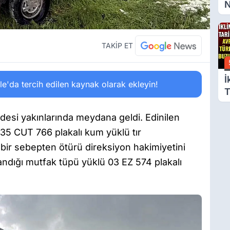
N
A
B
S
TAKİP ET
İ
'da tercih edilen kaynak olarak ekleyin!
T
A
T
ldesi yakınlarında meydana geldi. Edinilen
B
i 35 CUT 766 plakalı kum yüklü tır
G
ir sebepten ötürü direksiyon hakimiyetini
andığı mutfak tüpü yüklü 03 EZ 574 plakalı