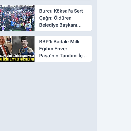
Yakında
Burcu Köksal'a Sert
Çağrı: Öldüren
Belediye Başkanı
Olmayın!
BBP’li Badak: Milli
Eğitim Enver
Paşa’nın Tanıtımı İçin
Gayret Göstermeli