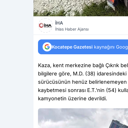
İHA
İhlas Haber Ajansı
Kocatepe Gazetesi
kaynağını Google
Kaza, kent merkezine bağlı Çıkrık be
bilgilere göre, M.D. (38) idaresindek
sürücüsünün henüz belirlenemeyen b
kaybetmesi sonrası E.T.'nin (54) kull
kamyonetin üzerine devrildi.