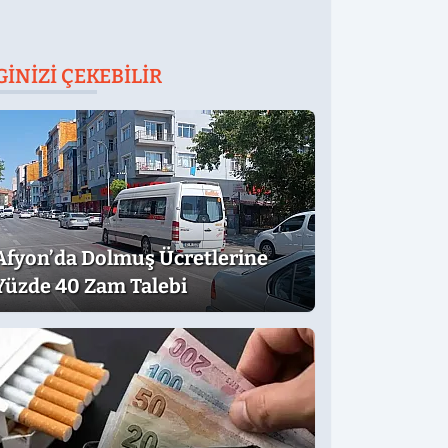
GINIZI ÇEKEBILIR
Afyon’da Dolmuş Ücretlerine
Yüzde 40 Zam Talebi