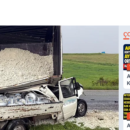
Ç
A
K
D
A
Ç
N
A