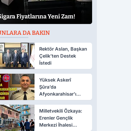
Sigara Fiyatlarına Yeni Zam!
UNLARA DA BAKIN
Rektör Aslan, Başkan
Çelik’ten Destek
İstedi
Yüksek Askerî
Şûra’da
Afyonkarahisar'ı
İlgilendiren İki Karar
Milletvekili Özkaya:
Erenler Gençlik
Merkezi İhalesi