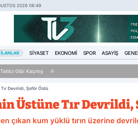
ĞUSTOS 2026 06:49
SIYASET
EKONOMI
SPOR
ASAYIŞ
GENE
 İLANLAR
Tatilci Gibi Kaçmış
ır Devrildi, Şoför Öldü
n Üstüne Tır Devrildi, 
en çıkan kum yüklü tırın üzerine devri