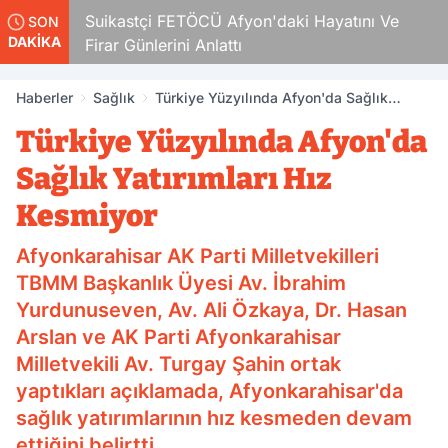
erdi
Suikastçi FETÖCÜ Afyon'daki Hayatını Ve
SON
DAKİKA
Firar Günlerini Anlattı
Haberler
Sağlık
Türkiye Yüzyılında Afyon'da Sağlık
Yatırımları Hız Kesmiyor
Türkiye Yüzyılında Afyon'da
Sağlık Yatırımları Hız
Kesmiyor
Afyonkarahisar AK Parti Milletvekilleri
TBMM Başkanlık Üyesi Av. İbrahim
Yurdunuseven, Av. Ali Özkaya, Dr. Hasan
Arslan ve AK Parti Afyonkarahisar
Milletvekili Av. Turgay Şahin ortak
yaptıkları açıklamada, Afyonkarahisar'da
sağlık yatırımlarının hız kesmeden devam
ettiğini belirtti.