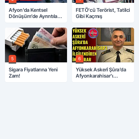
Afyon’da Kentsel
FETÖ'cü Terörist, Tatilci
Dönüşüm’de Ayrıntılar
Gibi Kaçmış
Ortaya Çıktı… Hakediş
Nasıl Olacak?
5
6
Sigara Fiyatlarına Yeni
Yüksek Askerî Şûra’da
Zam!
Afyonkarahisar'ı
İlgilendiren İki Karar