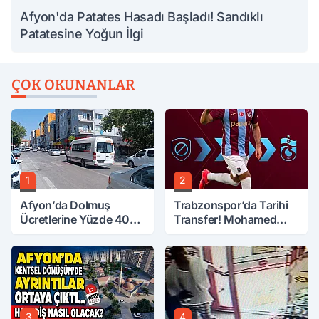
Afyon'da Patates Hasadı Başladı! Sandıklı
Patatesine Yoğun İlgi
ÇOK OKUNANLAR
1
2
Afyon’da Dolmuş
Trabzonspor’da Tarihi
Ücretlerine Yüzde 40
Transfer! Mohamed
Zam Talebi
Salah Geliyor
3
4