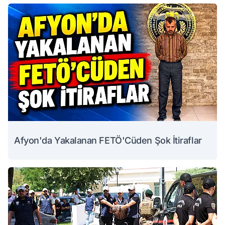
Afyon'da Yakalanan FETÖ'Cüden Şok İtiraflar