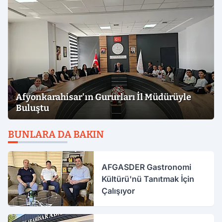
Afyonkarahisar'ın Gururları İl Müdürüyle
Buluştu
BUNLARA DA BAKIN
AFGASDER Gastronomi
Kültürü'nü Tanıtmak İçin
Çalışıyor