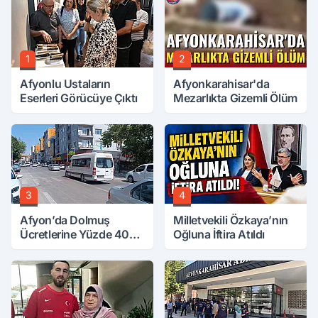
1
2
Afyonlu Ustaların
Afyonkarahisar'da
Eserleri Görücüye Çıktı
Mezarlıkta Gizemli Ölüm
3
4
Afyon’da Dolmuş
Milletvekili Özkaya’nın
Ücretlerine Yüzde 40
Oğluna İftira Atıldı
Zam Talebi