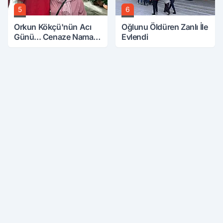
5
6
Orkun Kökçü'nün Acı
Oğlunu Öldüren Zanlı İle
Günü... Cenaze Namazı
Evlendi
Emirdağ'da