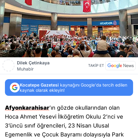
Dilek Çetinkaya
TAKİP ET
Muhabir
Kocatepe Gazetesi
kaynağını Google'da tercih edilen
kaynak olarak ekleyin!
Afyonkarahisar
’ın gözde okullarından olan
Hoca Ahmet Yesevi İlköğretim Okulu 2’nci ve
3’üncü sınıf öğrencileri, 23 Nisan Ulusal
Egemenlik ve Çocuk Bayramı dolayısıyla Park