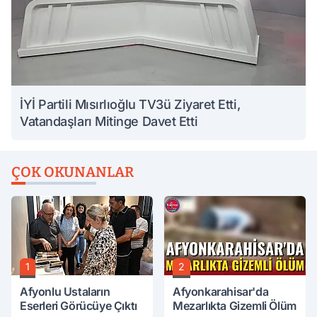
İYİ Partili Mısırlıoğlu TV3ü Ziyaret Etti,
Vatandaşları Mitinge Davet Etti
ÇOK OKUNANLAR
1
2
Afyonlu Ustaların
Afyonkarahisar'da
Eserleri Görücüye Çıktı
Mezarlıkta Gizemli Ölüm