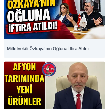
Milletvekili Özkaya’nın Oğluna İftira Atıldı