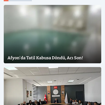
Afyon'da Tatil Kabusa Döndü, Acı Son!