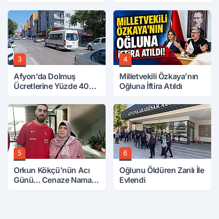
3
4
Afyon’da Dolmuş
Milletvekili Özkaya’nın
Ücretlerine Yüzde 40
Oğluna İftira Atıldı
Zam Talebi
5
6
Orkun Kökçü'nün Acı
Oğlunu Öldüren Zanlı İle
Günü... Cenaze Namazı
Evlendi
Emirdağ'da