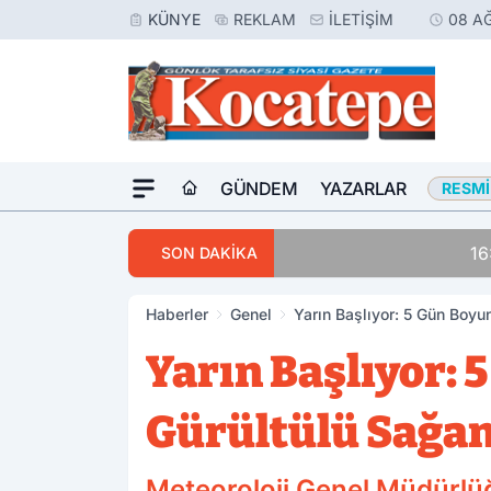
KÜNYE
REKLAM
İLETIŞIM
08 A
GÜNDEM
YAZARLAR
RESMI
16:23
Meslektaşını Vur
SON DAKİKA
Haberler
Genel
Yarın Başlıyor: 5 Gün Boyu
Yarın Başlıyor: 
Gürültülü Sağan
Meteoroloji Genel Müdürlüğ