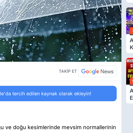
T
A
Ş
A
K
6
Ç
D
TAKİP ET
A
'da tercih edilen kaynak olarak ekleyin!
E
T
ğu ve doğu kesimlerinde mevsim normallerinin