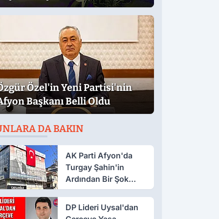
Düştü
Özgür Özel'in Yeni Partisi'nin
Afyon Başkanı Belli Oldu
UNLARA DA BAKIN
AK Parti Afyon'da
Turgay Şahin'in
Ardından Bir Şok
Daha!
DP Lideri Uysal'dan
Çerçeve Yasa