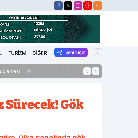
Senin İçin
L
TURIZM
DIĞER
13:27
O Avukat Adliyey
z Sürecek! Gök
göre, ülke genelinde gök