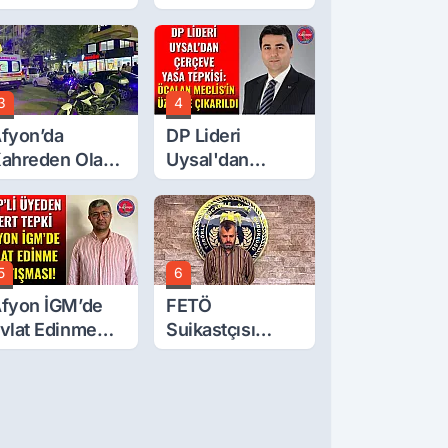
urgay Şahin'in
Afyon Başkanı
rdından Bir
Belli Oldu
ok Daha!
3
4
fyon’da
DP Lideri
ahreden Olay:
Uysal'dan
 Yaşındaki
Çerçeve Yasa
ocuk 6. Kattan
Tepkisi: Öcalan
üştü
Meclis'in
Üzerine Çıkarıldı
5
6
fyon İGM’de
FETÖ
vlat Edinme
Suikastçısı
artışması!
Burkay
Karatepe
Anlatmaya
Devam Ediyor: