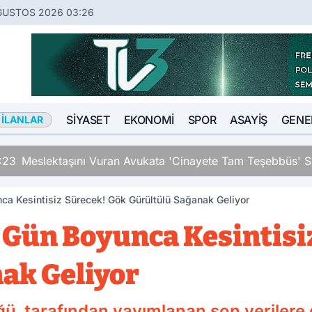
ĞUSTOS 2026 03:26
SIYASET
EKONOMI
SPOR
ASAYIŞ
GENE
 İLANLAR
an Avukata 'Cinayete Tam Teşebbüs' Suçlaması
nca Kesintisiz Sürecek! Gök Gürültülü Sağanak Geliyor
5 Gün Boyunca Kesintisi
ak Geliyor
ü, tarafından yayımlanan son verilere 