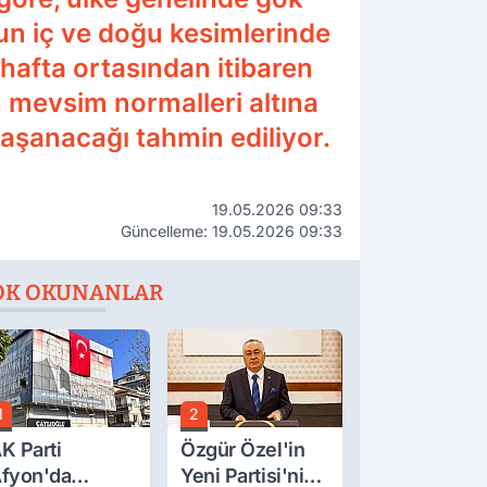
dun iç ve doğu kesimlerinde
 hafta ortasından itibaren
n mevsim normalleri altına
aşanacağı tahmin ediliyor.
19.05.2026 09:33
Güncelleme: 19.05.2026 09:33
OK OKUNANLAR
1
2
K Parti
Özgür Özel'in
fyon'da
Yeni Partisi'nin