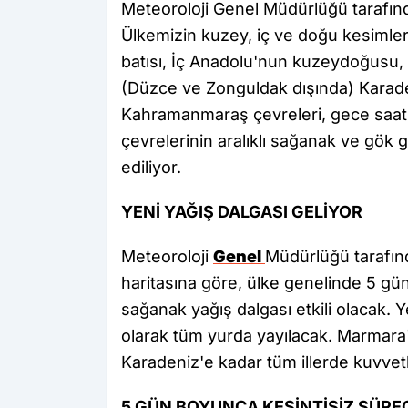
Meteoroloji Genel Müdürlüğü tarafın
Ülkemizin kuzey, iç ve doğu kesimleri
batısı, İç Anadolu'nun kuzeydoğusu
(Düzce ve Zonguldak dışında) Karad
Kahramanmaraş çevreleri, gece saatle
çevrelerinin aralıklı sağanak ve gök 
ediliyor.
YENİ YAĞIŞ DALGASI GELİYOR
Meteoroloji
Genel
Müdürlüğü tarafı
haritasına göre, ülke genelinde 5 gün
sağanak yağış dalgası etkili olacak. Y
olarak tüm yurda yayılacak. Marmar
Karadeniz'e kadar tüm illerde kuvvet
5 GÜN BOYUNCA KESİNTİSİZ SÜRE