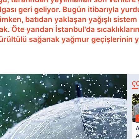
gası geri geliyor. Bugün itibarıyla yur
kimken, batıdan yaklaşan yağışlı sistem
cak. Öte yandan İstanbul'da sıcaklıkları
rültülü sağanak yağmur geçişlerinin y
Ç
A
A