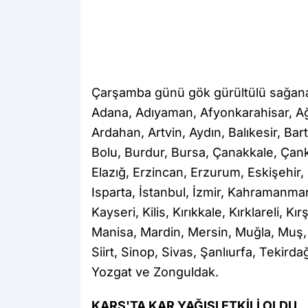
Çarşamba günü gök gürültülü sağanak 
Adana, Adıyaman, Afyonkarahisar, Ağ
Ardahan, Artvin, Aydın, Balıkesir, Bart
Bolu, Burdur, Bursa, Çanakkale, Çankı
Elazığ, Erzincan, Erzurum, Eskişehir
Isparta, İstanbul, İzmir, Kahramanm
Kayseri, Kilis, Kırıkkale, Kırklareli, K
Manisa, Mardin, Mersin, Muğla, Muş,
Siirt, Sinop, Sivas, Şanlıurfa, Tekird
Yozgat ve Zonguldak.
KARS'TA KAR YAĞIŞI ETKİLİ OLDU