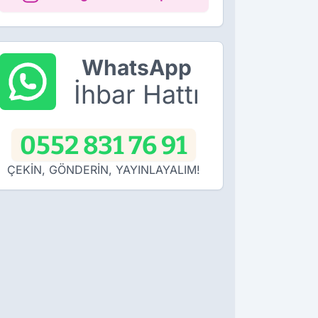
WhatsApp
İhbar Hattı
0552 831 76 91
ÇEKİN, GÖNDERİN, YAYINLAYALIM!