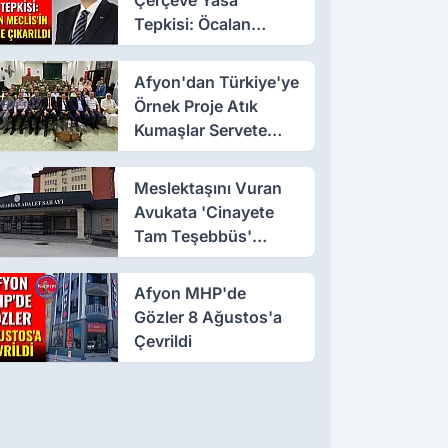
Tepkisi: Öcalan
Meclis'in Üzerine
Çıkarıldı
Afyon'dan Türkiye'ye
Örnek Proje Atık
Kumaşlar Servete
Dönüştü!
Meslektaşını Vuran
Avukata 'Cinayete
Tam Teşebbüs'
Suçlaması
Afyon MHP'de
Gözler 8 Ağustos'a
Çevrildi