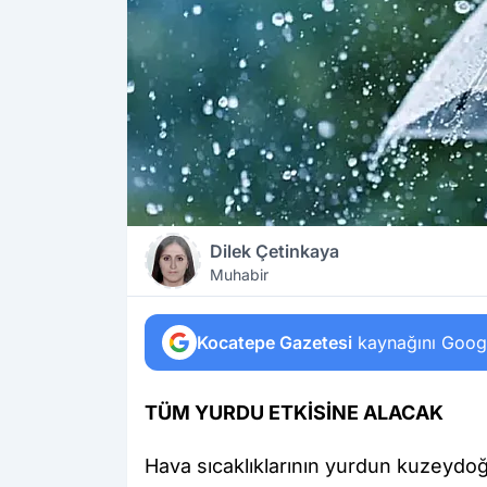
Dilek Çetinkaya
Muhabir
Kocatepe Gazetesi
kaynağını Google
TÜM YURDU ETKİSİNE ALACAK
Hava sıcaklıklarının yurdun kuzeydo