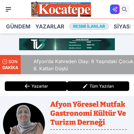
GÜNDEM
YAZARLAR
SIYASE
RESMI İLANLAR
ldular
Afyon’da Kahreden Olay: 6 Yaşındaki Çocuk
SON
DAKİKA
6. Kattan Düştü
Yazarlar
Tüm Yazıları
Afyon Yöresel Mutfak
Gastronomi Kültür Ve
Turizm Derneği