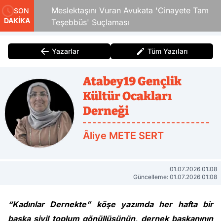
Çocuk
Meslektaşını Vuran Avukata 'Cinayete Tam
SON
DAKİKA
Teşebbüs' Suçlaması
Yazarlar
Tüm Yazıları
Atabey19 Gençlik
Kültür Ocakları
Derneği
Âliye METE SERT
01.07.2026 01:08
Güncelleme: 01.07.2026 01:08
“Kadınlar Dernekte” köşe yazımda her hafta bir
başka sivil toplum gönüllüsünün, dernek başkanının