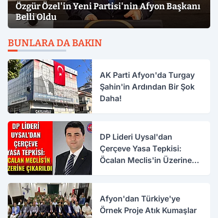
Özgür Özel'in Yeni Partisi'nin Afyon Başkanı
Belli Oldu
BUNLARA DA BAKIN
AK Parti Afyon'da Turgay
Şahin'in Ardından Bir Şok
Daha!
DP Lideri Uysal'dan
Çerçeve Yasa Tepkisi:
Öcalan Meclis'in Üzerine
Çıkarıldı
Afyon'dan Türkiye'ye
Örnek Proje Atık Kumaşlar