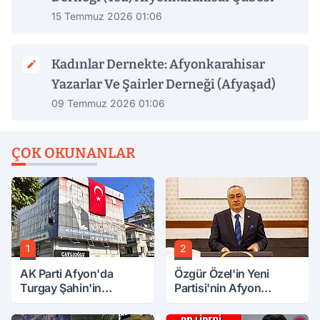
15 Temmuz 2026 01:06
Kadınlar Dernekte: Afyonkarahisar
Yazarlar Ve Şairler Derneği (Afyaşad)
09 Temmuz 2026 01:06
ÇOK OKUNANLAR
1
2
AK Parti Afyon'da
Özgür Özel'in Yeni
Turgay Şahin'in
Partisi'nin Afyon
Ardından Bir Şok Daha!
Başkanı Belli Oldu