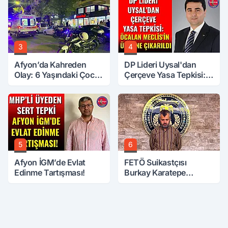
3
4
Afyon’da Kahreden
DP Lideri Uysal'dan
Olay: 6 Yaşındaki Çocuk
Çerçeve Yasa Tepkisi:
6. Kattan Düştü
Öcalan Meclis'in
Üzerine Çıkarıldı
5
6
Afyon İGM’de Evlat
FETÖ Suikastçısı
Edinme Tartışması!
Burkay Karatepe
Anlatmaya Devam
Ediyor: Suikast İçin
Gittim