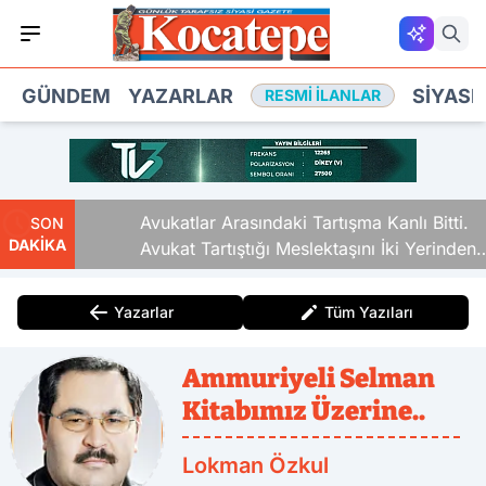
GÜNDEM
YAZARLAR
SIYASE
RESMI İLANLAR
Avukatlar Arasındaki Tartışma Kanlı Bitti.
SON
DAKİKA
Avukat Tartıştığı Meslektaşını İki Yerinden
Vurdu
Yazarlar
Tüm Yazıları
Ammuriyeli Selman
Kitabımız Üzerine..
Lokman Özkul