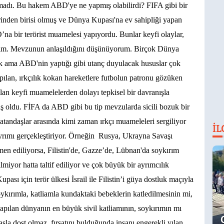
A
ınmadı. Bu hakem ABD'ye ne yapmış olabilirdi? FIFA gibi bir
rinden birisi olmuş ve Dünya Kupası'na ev sahipliği yapan
na bir terörist muamelesi yapıyordu. Bunlar keyfi olaylar,
yelim. Mevzunun anlaşıldığını düşünüyorum. Birçok Dünya
duk ama ABD'nin yaptığı gibi utanç duyulacak hususlar çok
yapılan, ırkçılık kokan hareketlere futbolun patronu gözüken
lan keyfi muamelelerden dolayı tepkisel bir davranışla
ş oldu. FİFA da ABD gibi bu tip mevzularda sicili bozuk bir
atandaşlar arasında kimi zaman ırkçı muameleleri sergiliyor
İL
yrımı gerçekleştiriyor. Örneğin Rusya, Ukrayna Savaşı
 ediliyorsa, Filistin'de, Gazze’de, Lübnan'da soykırım
lmiyor hatta taltif ediliyor ve çok büyük bir ayrımcılık
pası için terör ülkesi İsrail ile Filistin’i güya dostluk maçıyla
oykırımla, katliamla kundaktaki bebeklerin katledilmesinin mi,
yapılan dünyanın en büyük sivil katliamının, soykırımın mı
sla dost olmaz, fırsatını bulduğunda insanı engerekli yılan