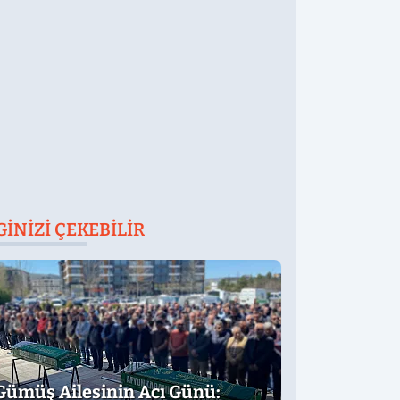
ttırdı
GINIZI ÇEKEBILIR
Gümüş Ailesinin Acı Günü: