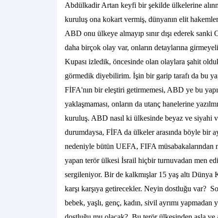
Abdülkadir Artan keyfi bir şekilde ülkelerine al
kuruluş ona kokart vermiş, dünyanın elit hakemle
ABD onu ülkeye almayıp sınır dışı ederek sanki O’
daha birçok olay var, onların detaylarına girme
Kupası izledik, öncesinde olan olaylara şahit ol
görmedik diyebilirim. İşin bir garip tarafı da bu 
FİFA'nın bir eleştiri getirmemesi, ABD ye bu yapı
yaklaşmaması, onların da utanç hanelerine yazılmı
kuruluş. ABD nasıl ki ülkesinde beyaz ve siyahi v
durumdaysa, FİFA da ülkeler arasında böyle bir a
nedeniyle bütün UEFA, FIFA müsabakalarından men
yapan terör ülkesi İsrail hiçbir turnuvadan men edi
sergileniyor. Bir de kalkmışlar 15 yaş altı Dünya Ku
karşı karşıya getirecekler. Neyin dostluğu var? S
bebek, yaşlı, genç, kadın, sivil ayrımı yapmadan 
dostluğu mu olacak? Bu terör ülkesinden asla ve a