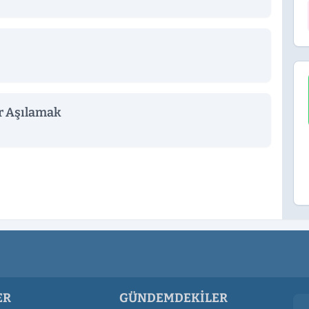
r Aşılamak
ER
GÜNDEMDEKILER