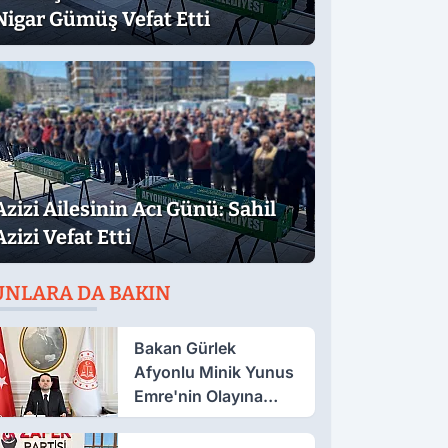
Nigar Gümüş Vefat Etti
Azizi Ailesinin Acı Günü: Sahil
Azizi Vefat Etti
UNLARA DA BAKIN
Bakan Gürlek
Afyonlu Minik Yunus
Emre'nin Olayına
Sahip Çıktı