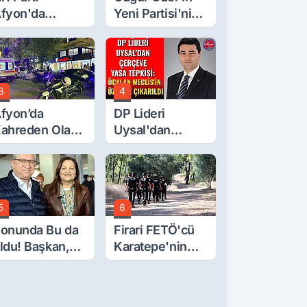
fyon'da
Yeni Partisi'nin
urgay Şahin'in
Afyon Başkanı
rdından Bir
Belli Oldu
ok Daha!
3
4
fyon’da
DP Lideri
ahreden Olay:
Uysal'dan
 Yaşındaki
Çerçeve Yasa
ocuk 6. Kattan
Tepkisi: Öcalan
üştü
Meclis'in
Üzerine Çıkarıldı
5
6
onunda Bu da
Firari FETÖ'cü
ldu! Başkan,
Karatepe'nin
eclis Üyesini
Gösterdiği
obi
Yerler Didik
ahçesinden
Didik Aranıyor