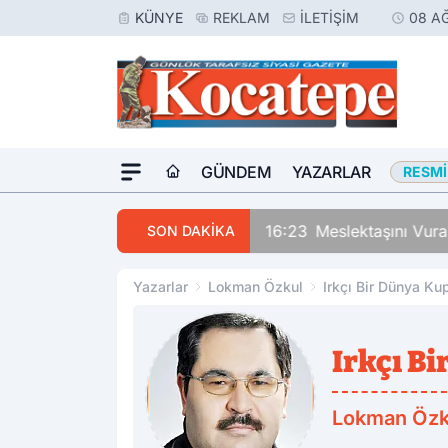
KÜNYE
REKLAM
İLETIŞIM
08 A
GÜNDEM
YAZARLAR
RESMI
16:23
Meslektaşını Vur
SON DAKİKA
Yazarlar
Lokman Özkul
Irkçı Bir Dünya Ku
Irkçı B
Lokman Özk