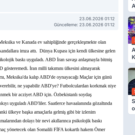
A
T
23.06.2026 01:12
A
Güncelleme: 23.06.2026 01:12
Ş
Meksika ve Kanada ev sahipliğinde gerçekleşmekte olan
A
ndallara imza attı. Dünya Kupası için kendi ülkesine gelen
K
sikolojik baskı uyguladı. ABD İran savaşı anlaşmayla bitmiş
6
 gösteremedi. İran milli takımını ülkesini almayarak
Ç
kımı, Meksika'da kalıp ABD'de oynayacağı Maçlar için günü
D
r verebilir, ne yapabilir ABD'ye? Futbolculardan korkmak niye
üşünmek bir acziyet ABD için. Özbekistanlı soydaş
S
skıyı uyguladı ABD'liler. Saatlerce havaalanında gözaltında
o
sanki ülkeye başka amaçlarla gelmiş gibi bir izlenim
M
malarından dolayı bir nevi akıllarınca psikolojik baskı
H
maç yönetecek olan Somalili FİFA kokartlı hakem Ömer
B