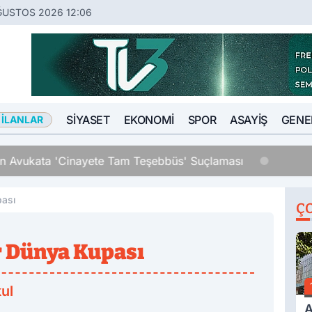
ĞUSTOS 2026 12:06
SIYASET
EKONOMI
SPOR
ASAYIŞ
GENE
 İLANLAR
an Avukata 'Cinayete Tam Teşebbüs' Suçlaması
pası
Ç
ir Dünya Kupası
ul
A