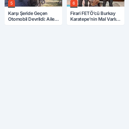
5
6
Karşı Şeride Geçen
Firari FETÖ’cü Burkay
Otomobil Devrildi: Aile
Karatepe’nin Mal Varlığı
Kabusu Yaşadı
Şaşırttı