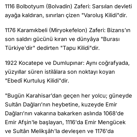
1116 Bolbotyum (Bolvadin) Zaferi: Sarsılan devleti
ayağa kaldıran, sınırları çizen "Varoluş Kilidi"dir.
1176 Karamıkbeli (Miryokefelon) Zaferi: Bizans’ın
son saldırı gücünü kıran ve dünyâya "Burası
Türkiye'dir" dedirten "Tapu Kilidi"dir.
1922 Kocatepe ve Dumlupınar: Aynı coğrafyada,
yüzyıllar süren istilâlara son noktayı koyan
"Ebedî Kurtuluş Kilidi"dir.
"Bugün Karahisar’dan geçen her yolcu; güneyde
Sultân Dağları’nın heybetine, kuzeyde Emir
Dağları’nın vakarına bakarken aslında 1068'de
Emir Afşin'le başlayan, 1116'da Emir Mengücek
ve Sultân Melikşâh'la devleşen ve 1176'da