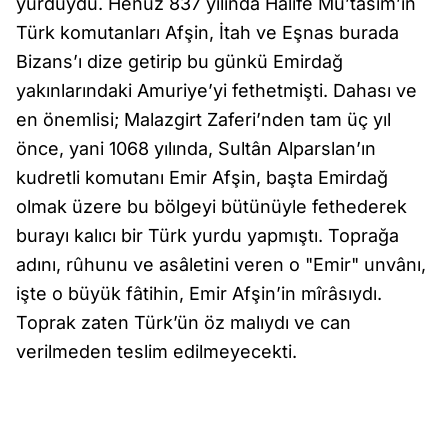
yurduydu. Henüz 837 yılında Halîfe Mu’tasım’ın
Türk komutanları Afşin, İtah ve Eşnas burada
Bizans’ı dize getirip bu günkü Emirdağ
yakınlarındaki Amuriye’yi fethetmişti. Dahası ve
en önemlisi; Malazgirt Zaferi’nden tam üç yıl
önce, yani 1068 yılında, Sultân Alparslan’ın
kudretli komutanı Emir Afşin, başta Emirdağ
olmak üzere bu bölgeyi bütünüyle fethederek
burayı kalıcı bir Türk yurdu yapmıştı. Toprağa
adını, rûhunu ve asâletini veren o "Emir" unvânı,
işte o büyük fâtihin, Emir Afşin’in mîrâsıydı.
Toprak zaten Türk’ün öz malıydı ve can
verilmeden teslim edilmeyecekti.