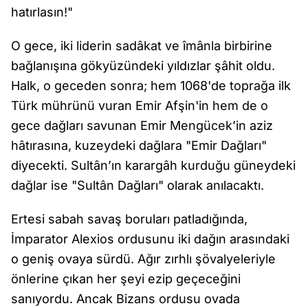
hatırlasın!"
O gece, iki liderin sadâkat ve îmânla birbirine
bağlanışına gökyüzündeki yıldızlar şâhit oldu.
Halk, o geceden sonra; hem 1068'de toprağa ilk
Türk mührünü vuran Emir Afşin'in hem de o
gece dağları savunan Emir Mengücek’in aziz
hâtırasına, kuzeydeki dağlara "Emir Dağları"
diyecekti. Sultân’ın karargâh kurduğu güneydeki
dağlar ise "Sultân Dağları" olarak anılacaktı.
Ertesi sabah savaş boruları patladığında,
İmparator Alexios ordusunu iki dağın arasındaki
o geniş ovaya sürdü. Ağır zırhlı şövalyeleriyle
önlerine çıkan her şeyi ezip geçeceğini
sanıyordu. Ancak Bizans ordusu ovada