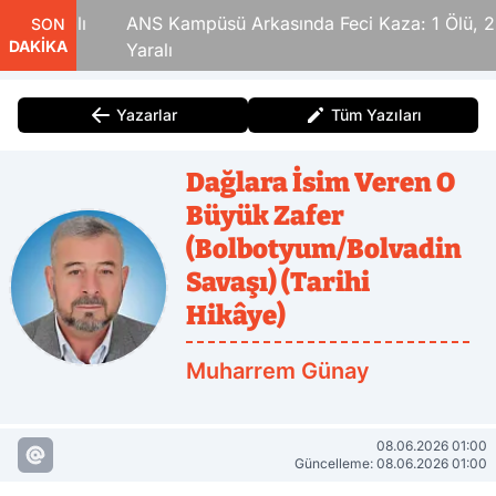
6 Yaralı
ANS Kampüsü Arkasında Feci Kaza: 1 Ölü, 2
SON
DAKİKA
Yaralı
Yazarlar
Tüm Yazıları
Dağlara İsim Veren O
Büyük Zafer
(Bolbotyum/Bolvadin
Savaşı) (Tarihi
Hikâye)
Muharrem Günay
08.06.2026 01:00
Güncelleme: 08.06.2026 01:00