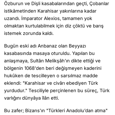
Özburun ve Dişli kasabalarından geçti, Çobanlar
istikâmetinden Karahisar yakınlarına kadar
uzandı. İmparator Alexios, tamamen yok
olmaktan kurtulabilmek için diz çöktü ve barış
istemek zorunda kaldı.
Bugün eski adı Anbanaz olan Beyyazı
kasabasında masaya oturuldu. Yapılan bu
anlaşmaya, Sultân Melikşâh’ın dikte ettiği ve
bölgenin 1068'den beri değişmeyen kaderini
hukûken de tescilleyen o sarsılmaz madde
eklendi: "Karahisar ve civârı ebediyen Türk
yurdudur." Tesciliyle perçinlenen bu süreç, Türk
varlığını dünyâya îlân etti.
Bu zafer; Bizans’ın "Türkleri Anadolu’dan atma"