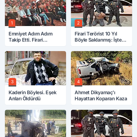
1
2
Emniyet Adım Adım
Firari Terörist 10 Yıl
Takip Etti. Firari
Böyle Saklanmış: İşte
FETÖ'cü Yakayı Bu
Tüm Detaylar
Toplantıda Ele Verdi.
3
4
Kaderin Böylesi. Eşek
Ahmet Dikyamaç'ı
Arıları Öldürdü
Hayattan Koparan Kaza