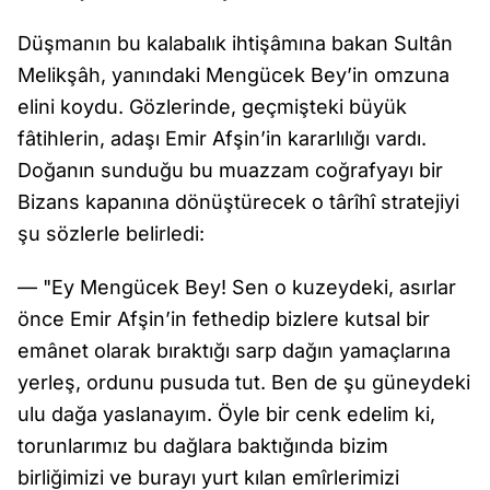
Düşmanın bu kalabalık ihtişâmına bakan Sultân
Melikşâh, yanındaki Mengücek Bey’in omzuna
elini koydu. Gözlerinde, geçmişteki büyük
fâtihlerin, adaşı Emir Afşin’in kararlılığı vardı.
Doğanın sunduğu bu muazzam coğrafyayı bir
Bizans kapanına dönüştürecek o târîhî stratejiyi
şu sözlerle belirledi:
— "Ey Mengücek Bey! Sen o kuzeydeki, asırlar
önce Emir Afşin’in fethedip bizlere kutsal bir
emânet olarak bıraktığı sarp dağın yamaçlarına
yerleş, ordunu pusuda tut. Ben de şu güneydeki
ulu dağa yaslanayım. Öyle bir cenk edelim ki,
torunlarımız bu dağlara baktığında bizim
birliğimizi ve burayı yurt kılan emîrlerimizi