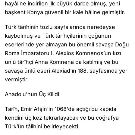
hayâline indirilen ilk büyük darbe olmuş, yeni
başkent Konya güvenli bir kale hâline gelmiştir.
Türk târîhinin tozlu sayfalarında neredeyse
kaybolmuş ve Türk târîhçilerinin çoğunun
eserlerinde yer almayan bu önemli savaşa Doğu
Roma İmparatoru I. Alexios Komnenos’un kızı
ünlü târîhçi Anna Komnena da katılmış ve bu
savaşa ünlü eseri Alexiad’ın 188. sayfasında yer
vermiştir.
Anadolu'nun Üç Kilidi
Târîh, Emir Afşin'in 1068'de açtığı bu kapıda
kendini üç kez tekrarlayacak ve bu coğrafya
Türk’ün tâlihini belirleyecekti: