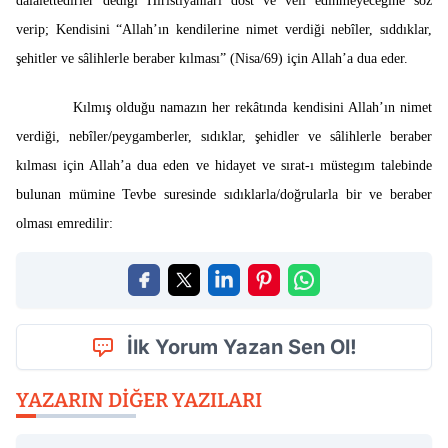
dalalettedirler dediği Hıristiyanları dost ve veli edinmeyeceğine söz
verip; Kendisini “Allah’ın kendilerine nimet verdiği nebîler, sıddıklar,
şehitler ve sâlihlerle beraber kılması” (Nisa/69) için Allah’a dua eder.
Kılmış olduğu namazın her rekâtında kendisini Allah’ın nimet
verdiği, nebîler/peygamberler, sıdıklar, şehidler ve sâlihlerle beraber
kılması için Allah’a dua eden ve hidayet ve sırat-ı müstegım talebinde
bulunan mümine Tevbe suresinde sıdıklarla/doğrularla bir ve beraber
olması emredilir:
İlk Yorum Yazan Sen Ol!
YAZARIN DIĞER YAZILARI