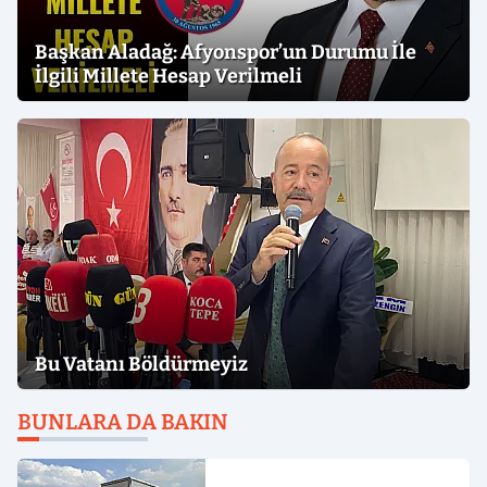
Başkan Aladağ: Afyonspor’un Durumu İle
İlgili Millete Hesap Verilmeli
Bu Vatanı Böldürmeyiz
BUNLARA DA BAKIN