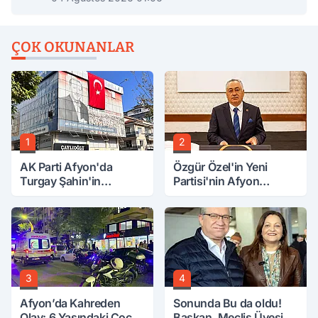
ÇOK OKUNANLAR
1
2
AK Parti Afyon'da
Özgür Özel'in Yeni
Turgay Şahin'in
Partisi'nin Afyon
Ardından Bir Şok Daha!
Başkanı Belli Oldu
3
4
Afyon’da Kahreden
Sonunda Bu da oldu!
Olay: 6 Yaşındaki Çocuk
Başkan, Meclis Üyesini