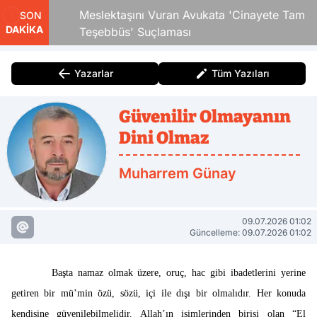
i Çocuk
Meslektaşını Vuran Avukata 'Cinayete Tam
SON
DAKİKA
Teşebbüs' Suçlaması
Yazarlar
Tüm Yazıları
Güvenilir Olmayanın
Dini Olmaz
Muharrem Günay
09.07.2026 01:02
Güncelleme: 09.07.2026 01:02
Başta namaz olmak üzere, oruç, hac gibi ibadetlerini yerine
getiren bir mü’min özü, sözü, içi ile dışı bir olmalıdır. Her konuda
kendisine güvenilebilmelidir. Allah’ın isimlerinden birisi olan “El