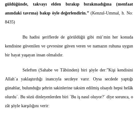
güldüğünde, takvayı elden bırakıp bırakmadığına (menfaat
anındaki tavrına) bakıp öyle değerlendirin.”
(Kenzul-Ummal, h. No:
8435)
Bu hadisi şeriflerde de görüldüğü gibi mü’min her konuda
kendisine güvenilen ve çevresine güven veren ve namazın ruhuna uygun
bir hayat yaşayan insan olmalıdır.
Seleften (Sahabe ve Tâbiinden) biri şöyle der:”Kişi kendisini
Allah´a yaklaştırdığı inancıyla secdeye varır. Oysa secdede yaptığı
günahlar, bulunduğu şehrin sakinlerine taksim edilmiş olsaydı hepsi helâk
olurdu´. Bu sözü dinleyenlerden biri ´Bu iş nasıl oluyor?´ diye sorunca, o
zât şöyle karşılığını verir: