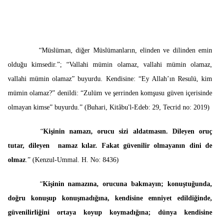
“Müslüman, diğer Müslümanların, elinden ve dilinden emin
olduğu kimsedir.”; “Vallahi mümin olamaz, vallahi mümin olamaz,
vallahi mümin olamaz” buyurdu. Kendisine: “Ey Allah’ın Resulü, kim
mümin olamaz?” denildi: “Zulüm ve şerrinden komşusu güven içerisinde
olmayan kimse” buyurdu.” (Buhari, Kitâbu'l-Edeb: 29, Tecrid no: 2019)
“
Kişinin namazı, orucu sizi aldatmasın. Dileyen oruç
tutar, dileyen namaz kılar. Fakat güvenilir olmayanın dini de
olmaz
.” (Kenzul-Ummal. H. No: 8436)
“
Kişinin namazına, orucuna bakmayın; konuştuğunda,
doğru konuşup konuşmadığına, kendisine emniyet edildiğinde,
güvenilirliğini ortaya koyup koymadığına; dünya kendisine