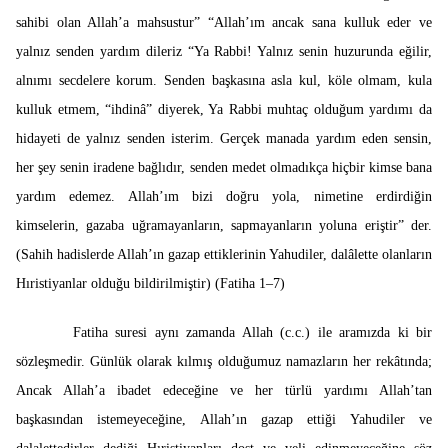
sahibi olan Allah’a mahsustur” “Allah’ım ancak sana kulluk eder ve
yalnız senden yardım dileriz “Ya Rabbi! Yalnız senin huzurunda eğilir,
alnımı secdelere korum. Senden başkasına asla kul, köle olmam, kula
kulluk etmem, “ihdinâ” diyerek, Ya Rabbi muhtaç olduğum yardımı da
hidayeti de yalnız senden isterim. Gerçek manada yardım eden sensin,
her şey senin iradene bağlıdır, senden medet olmadıkça hiçbir kimse bana
yardım edemez. Allah’ım bizi doğru yola, nimetine erdirdiğin
kimselerin, gazaba uğramayanların, sapmayanların yoluna eriştir” der.
(Sahih hadislerde Allah’ın gazap ettiklerinin Yahudiler, dalâlette olanların
Hıristiyanlar olduğu bildirilmiştir) (Fatiha 1–7)
Fatiha suresi aynı zamanda Allah (c.c.) ile aramızda ki bir
sözleşmedir. Günlük olarak kılmış olduğumuz namazların her rekâtında;
Ancak Allah’a ibadet edeceğine ve her türlü yardımı Allah’tan
başkasından istemeyeceğine, Allah’ın gazap ettiği Yahudiler ve