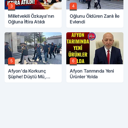
3
4
Milletvekili Özkaya’nın
Oğlunu Öldüren Zanlı İle
Oğluna İftira Atıldı
Evlendi
5
6
Afyon'da Korkunç
Afyon Tarımında Yeni
Şüphe! Düştü Mü,
Ürünler Yolda
Öldürüldü Mü!