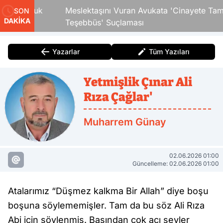
ki Çocuk
Meslektaşını Vuran Avukata 'Cinayete Tam
SON
DAKİKA
Teşebbüs' Suçlaması
Yazarlar
Tüm Yazıları
Yetmişlik Çınar Ali
Rıza Çağlar'
Muharrem Günay
02.06.2026 01:00
Güncelleme: 02.06.2026 01:00
Atalarımız “Düşmez kalkma Bir Allah” diye boşu
boşuna söylememişler. Tam da bu söz Ali Rıza
Abi için söylenmiş. Başından çok acı şeyler