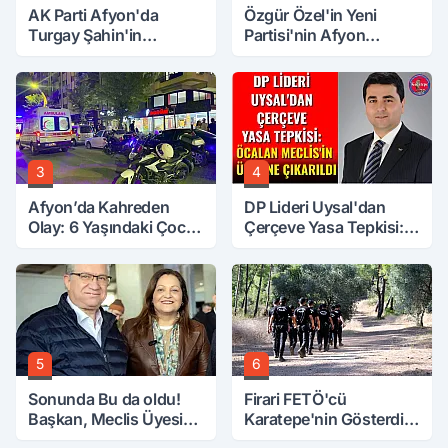
AK Parti Afyon'da
Özgür Özel'in Yeni
Turgay Şahin'in
Partisi'nin Afyon
Ardından Bir Şok Daha!
Başkanı Belli Oldu
3
4
Afyon’da Kahreden
DP Lideri Uysal'dan
Olay: 6 Yaşındaki Çocuk
Çerçeve Yasa Tepkisi:
6. Kattan Düştü
Öcalan Meclis'in
Üzerine Çıkarıldı
5
6
Sonunda Bu da oldu!
Firari FETÖ'cü
Başkan, Meclis Üyesini
Karatepe'nin Gösterdiği
Hobi Bahçesinden
Yerler Didik Didik