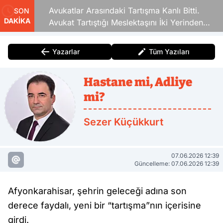
Avukatlar Arasındaki Tartışma Kanlı Bitti.
SON
DAKİKA
Avukat Tartıştığı Meslektaşını İki Yerinden
Vurdu
Yazarlar
Tüm Yazıları
Hastane mi, Adliye
mi?
Sezer Küçükkurt
07.06.2026 12:39
Güncelleme: 07.06.2026 12:39
Afyonkarahisar, şehrin geleceği adına son
derece faydalı, yeni bir “tartışma”nın içerisine
girdi.