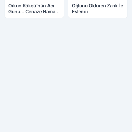
Orkun Kökçü'nün Acı
Oğlunu Öldüren Zanlı İle
Günü... Cenaze Namazı
Evlendi
Emirdağ'da