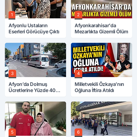
1
2
Afyonlu Ustaların
Afyonkarahisar'da
Eserleri Görücüye Çıktı
Mezarlıkta Gizemli Ölüm
3
4
Afyon’da Dolmuş
Milletvekili Özkaya’nın
Ücretlerine Yüzde 40
Oğluna İftira Atıldı
Zam Talebi
5
6