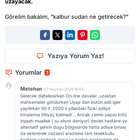
uzayacak.
Görelim bakalım, “kalbur sudan ne getirecek?”
Yazıya Yorum Yaz!
Yorumlar
1
Metehan
07 Haziran 2026 16:55
Gelecek dijitallesirken On-line davalar ,uzaktan
mahkemeler görülürken Uyap dan bütün adlı işler
yapilirken 90 li ,2000 li yıllardaki fiziki adliye
binalarına ihtiyaç kalmadi .. Ancak zemin yapısı kötü
inşaatı muallak ( su alıyor deniyor) devlet hastane ye
alternatif şehrin dogu bölgesinde hatta adliye binası
da eklenerek cezaevi arazisine tam tesekkullu
hastane yapilmali .mavi ve kırmızı hastanenin de