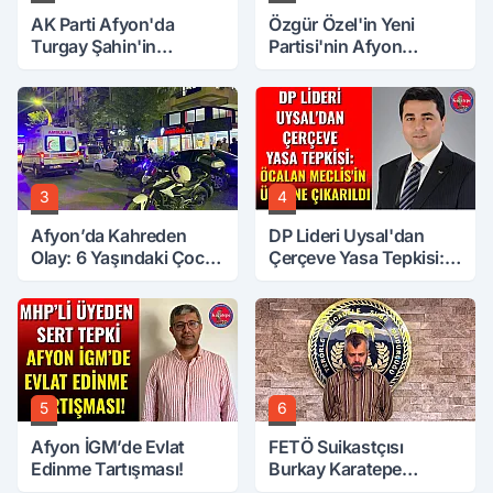
AK Parti Afyon'da
Özgür Özel'in Yeni
Turgay Şahin'in
Partisi'nin Afyon
Ardından Bir Şok Daha!
Başkanı Belli Oldu
3
4
Afyon’da Kahreden
DP Lideri Uysal'dan
Olay: 6 Yaşındaki Çocuk
Çerçeve Yasa Tepkisi:
6. Kattan Düştü
Öcalan Meclis'in
Üzerine Çıkarıldı
5
6
Afyon İGM’de Evlat
FETÖ Suikastçısı
Edinme Tartışması!
Burkay Karatepe
Anlatmaya Devam