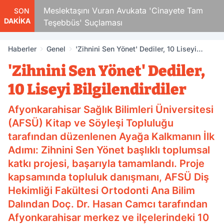
Çocuk
Meslektaşını Vuran Avukata 'Cinayete Tam
SON
DAKİKA
Teşebbüs' Suçlaması
Haberler
Genel
'Zihnini Sen Yönet' Dediler, 10 Liseyi
Bilgilendirdiler
'Zihnini Sen Yönet' Dediler,
10 Liseyi Bilgilendirdiler
Afyonkarahisar Sağlık Bilimleri Üniversitesi
(AFSÜ) Kitap ve Söyleşi Topluluğu
tarafından düzenlenen Ayağa Kalkmanın İlk
Adımı: Zihnini Sen Yönet başlıklı toplumsal
katkı projesi, başarıyla tamamlandı. Proje
kapsamında topluluk danışmanı, AFSÜ Diş
Hekimliği Fakültesi Ortodonti Ana Bilim
Dalından Doç. Dr. Hasan Camcı tarafından
Afyonkarahisar merkez ve ilçelerindeki 10