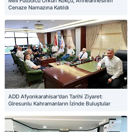
Milli Futbolcu Orkun Kökçü, Anneannesinin
Cenaze Namazına Katıldı
ADD Afyonkarahisar’dan Tarihi Ziyaret:
Giresunlu Kahramanların İzinde Buluştular