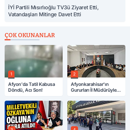
İYİ Partili Mısırlıoğlu TV3ü Ziyaret Etti,
Vatandaşları Mitinge Davet Etti
ÇOK OKUNANLAR
1
2
Afyon'da Tatil Kabusa
Afyonkarahisar'ın
Döndü, Acı Son!
Gururları İl Müdürüyle
Buluştu
3
4