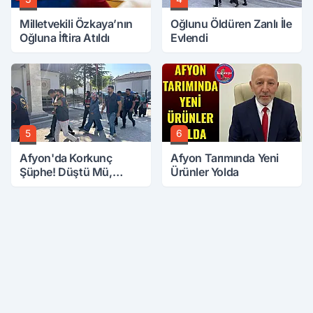
Milletvekili Özkaya’nın
Oğlunu Öldüren Zanlı İle
Oğluna İftira Atıldı
Evlendi
5
6
Afyon'da Korkunç
Afyon Tarımında Yeni
Şüphe! Düştü Mü,
Ürünler Yolda
Öldürüldü Mü!