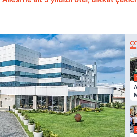
Ç
A
M
İ
A
N