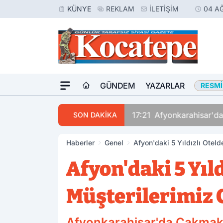
KÜNYE
REKLAM
İLETIŞIM
04 A
GÜNDEM
YAZARLAR
RESMI
17:21
Afyonkarahisar'da
SON DAKİKA
Haberler
Genel
Afyon'daki 5 Yıldızlı Oteld
Afyon'daki 5 Yıld
Müşterilerimiz 
Afyonkarahisar'da Çakmak Ail