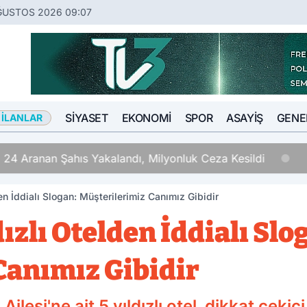
ĞUSTOS 2026 09:07
SIYASET
EKONOMI
SPOR
ASAYIŞ
GENE
 İLANLAR
 24 Aranan Şahıs Yakalandı, Milyonluk Ceza Kesildi
en İddialı Slogan: Müşterilerimiz Canımız Gibidir
ızlı Otelden İddialı Slo
Canımız Gibidir
esi'ne ait 5 yıldızlı otel, dikkat çekic