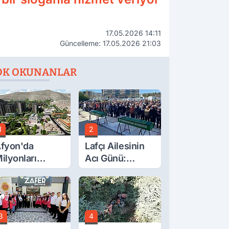
17.05.2026 14:11
Güncelleme: 17.05.2026 21:03
OK OKUNANLAR
1
2
fyon'da
Lafçı Ailesinin
ilyonları
Acı Günü:
lgilendiren
Beytullah Lafçı
çıklama! Tarih
Vefat Etti
etleşti!
3
4