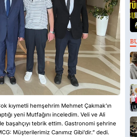
B
, “Çok kıymetli hemşehrim Mehmet Çakmak’ın
tığı yeni Mutfağını inceledim. Veli ve Ali
le başahçıyı tebrik ettim. Gastronomi şehrine
MCG: Müşterilerimiz Canımız Gibi’dir.” dedi.