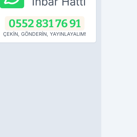
İhbar Hattı
0552 831 76 91
ÇEKİN, GÖNDERİN, YAYINLAYALIM!