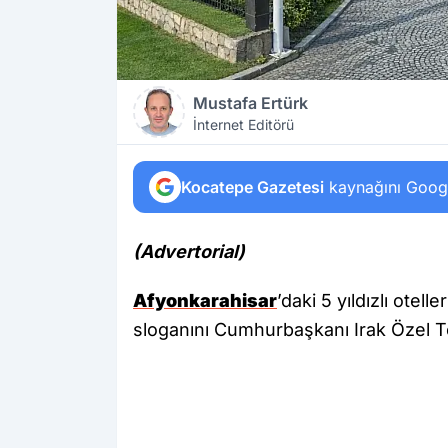
Mustafa Ertürk
İnternet Editörü
Kocatepe Gazetesi
kaynağını Google
(Advertorial)
Afyonkarahisar
’daki 5 yıldızlı ote
sloganını Cumhurbaşkanı Irak Özel Tem