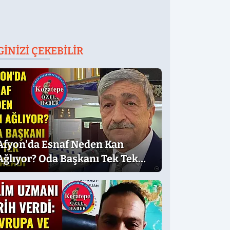
GINIZI ÇEKEBILIR
Afyon'da Esnaf Neden Kan
Ağlıyor? Oda Başkanı Tek Tek
Sıraladı