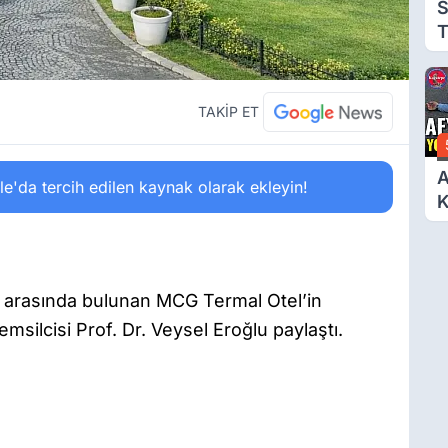
S
T
T
TAKİP ET
A
'da tercih edilen kaynak olarak ekleyin!
Y
K
ller arasında bulunan MCG Termal Otel’in
silcisi Prof. Dr. Veysel Eroğlu paylaştı.