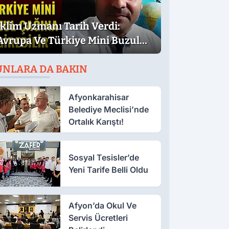
İklim Uzmanı Tarih Verdi:
Avrupa Ve Türkiye Mini Buzul
Çağına Girebilir
UNLARA DA BAKIN
Afyonkarahisar
Belediye Meclisi’nde
Ortalık Karıştı!
Sosyal Tesisler’de
Yeni Tarife Belli Oldu
Afyon’da Okul Ve
Servis Ücretleri