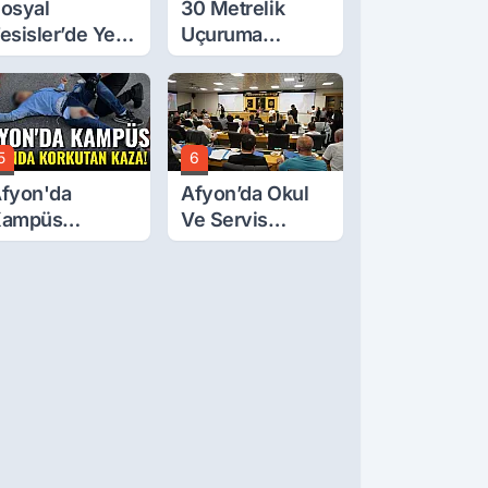
osyal
30 Metrelik
esisler’de Yeni
Uçuruma
arife Belli Oldu
Yuvarlanan
Traktörden Sağ
Çıktılar
5
6
fyon'da
Afyon’da Okul
Kampüs
Ve Servis
olunda
Ücretleri
orkutan Kaza!
Belirlendi