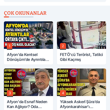
ÇOK OKUNANLAR
1
2
Afyon’da Kentsel
FETÖ'cü Terörist, Tatilci
Dönüşüm’de Ayrıntılar
Gibi Kaçmış
Ortaya Çıktı… Hakediş
Nasıl Olacak?
3
4
Afyon'da Esnaf Neden
Yüksek Askerî Şûra’da
Kan Ağlıyor? Oda
Afyonkarahisar'ı