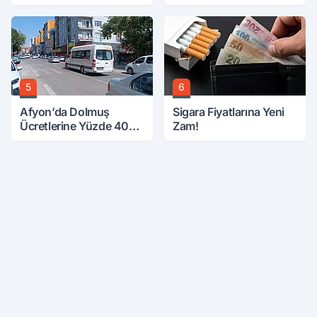
Başkanı Tek Tek Sıraladı
İlgilendiren İki Karar
5
6
Afyon’da Dolmuş
Sigara Fiyatlarına Yeni
Ücretlerine Yüzde 40
Zam!
Zam Talebi