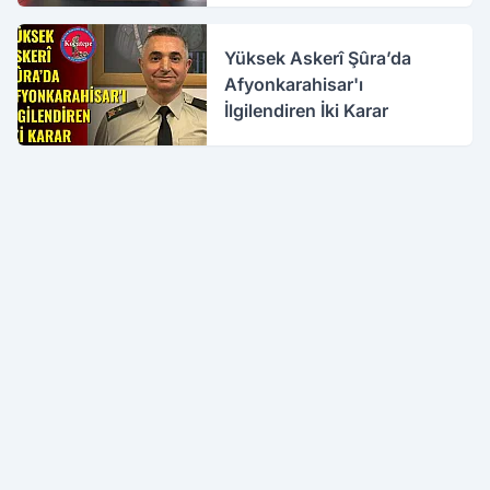
Yüksek Askerî Şûra’da
Afyonkarahisar'ı
İlgilendiren İki Karar