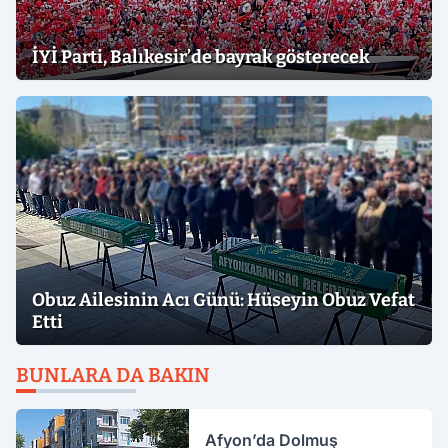
İYİ Parti, Balıkesir’de bayrak gösterecek
Obuz Ailesinin Acı Günü: Hüseyin Obuz Vefat
Etti
BUNLARA DA BAKIN
Afyon’da Dolmuş