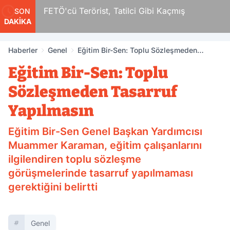
FETÖ'cü Terörist, Tatilci Gibi Kaçmış
Pompada
SON
DAKİKA
Haberler
Genel
Eğitim Bir-Sen: Toplu Sözleşmeden
Tasarruf Yapılmasın
Eğitim Bir-Sen: Toplu
Sözleşmeden Tasarruf
Yapılmasın
Eğitim Bir-Sen Genel Başkan Yardımcısı
Muammer Karaman, eğitim çalışanlarını
ilgilendiren toplu sözleşme
görüşmelerinde tasarruf yapılmaması
gerektiğini belirtti
Genel