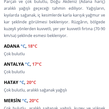
Parçalı ve çok bulutlu, Doğu Akdeniz (Adana hariç)
aralıklı yağışlı geçeceği tahmin ediliyor. Yağışların,
kıyılarda sağanak, iç kesimlerde karla karışık yağmur ve
kar şeklinde görülmesi bekleniyor. Rüzgârın, bölgede
kuzeyli yönlerden kuvvetli, yer yer kuvvetli fırtına (70-90
km/sa) şeklinde esmesi bekleniyor.
ADANA
°C
,
18°C
Çok bulutlu
ANTALYA
°C
,
17°C
Çok bulutlu
HATAY
°C
,
20°C
Çok bulutlu, aralıklı sağanak yağışlı
MERSİN
°C
,
20°C
Çok bulutlu, aralıklı sağanak yağışlı, kuzey ve yüksek