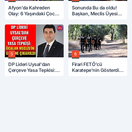
Afyon’da Kahreden
Sonunda Bu da oldu!
Olay: 6 Yaşındaki Çocuk
Başkan, Meclis Üyesini
6. Kattan Düştü
Hobi Bahçesinden
Attırdı
5
6
DP Lideri Uysal'dan
Firari FETÖ'cü
Çerçeve Yasa Tepkisi:
Karatepe'nin Gösterdiği
Öcalan Meclis'in
Yerler Didik Didik
Üzerine Çıkarıldı
Aranıyor