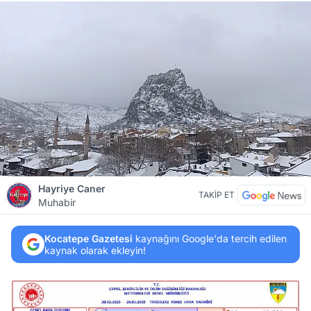
Hayriye Caner
TAKİP ET
Muhabir
Kocatepe Gazetesi
kaynağını Google'da tercih edilen
kaynak olarak ekleyin!