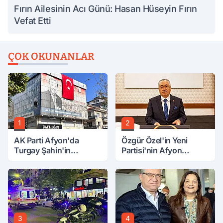
Fırın Ailesinin Acı Günü: Hasan Hüseyin Fırın
Vefat Etti
ÇOK OKUNANLAR
1
2
AK Parti Afyon'da
Özgür Özel'in Yeni
Turgay Şahin'in
Partisi'nin Afyon
Ardından Bir Şok Daha!
Başkanı Belli Oldu
3
4