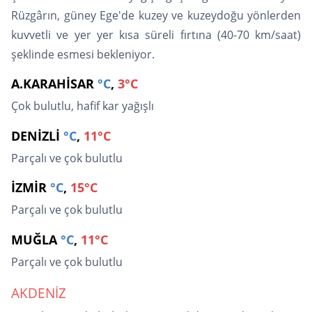
Rüzgârın, güney Ege'de kuzey ve kuzeydoğu yönlerden
kuvvetli ve yer yer kısa süreli fırtına (40-70 km/saat)
şeklinde esmesi bekleniyor.
A.KARAHİSAR
°C
,
3°C
Çok bulutlu, hafif kar yağışlı
DENİZLİ
°C
,
11°C
Parçalı ve çok bulutlu
İZMİR
°C
,
15°C
Parçalı ve çok bulutlu
MUĞLA
°C
,
11°C
Parçalı ve çok bulutlu
AKDENİZ