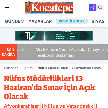
GÜNDEM
YAZARLAR
SIYASE
RESMI İLANLAR
aki Çocuk
Meslektaşını Vuran Avukata 'Cinayete Tam
SON
DAKİKA
Teşebbüs' Suçlaması
Haberler
Eğitim
Nüfus Müdürlükleri 13 Haziran'da Sınav
İçin Açık Olacak
Nüfus Müdürlükleri 13
Haziran'da Sınav İçin Açık
Olacak
Afyonkarahisar İl Nüfus ve Vatandaşlık İl