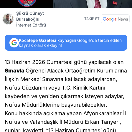
Şükrü Cüneyt
Bursalıoğlu
TAKİP ET
İnternet Editörü
Kocatepe Gazetesi
kaynağını Google'da tercih edilen
kaynak olarak ekleyin!
13 Haziran 2026 Cumartesi günü yapılacak olan
Sınavla
Öğrenci Alacak Ortaöğretim Kurumlarına
İlişkin Merkezi Sınavına katılacak adaylardan,
Nüfus Cüzdanını veya T.C. Kimlik Kartını
kaybeden ve yeniden çıkarmak isteyen adaylar,
Nüfus Müdürlüklerine başvurabilecekler.
Konu hakkında açıklama yapan Afyonkarahisar İl
Nüfus ve Vatandaşlık İl Müdürü Erkan Tanyeri,
şunları kaydetti: “13 Haziran Cumartesi günü