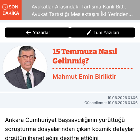
Avukatlar Arasındaki Tartışma Kanlı Bitti.
SON
DAKİKA
Avukat Tartıştığı Meslektaşını İki Yerinden
Vurdu
Yazarlar
Tüm Yazıları
15 Temmuza Nasıl
Gelinmiş?
Mahmut Emin Birliktir
19.06.2026 01:06
Güncelleme: 19.06.2026 01:06
Ankara Cumhuriyet Başsavcılığının yürüttüğü
soruşturma dosyalarından çıkan kozmik detaylar
örgütün ihanet ağını deşifre ettiğini