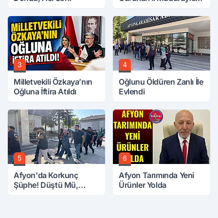
Buluştu
3
4
Milletvekili Özkaya’nın
Oğlunu Öldüren Zanlı İle
Oğluna İftira Atıldı
Evlendi
5
6
Afyon'da Korkunç
Afyon Tarımında Yeni
Şüphe! Düştü Mü,
Ürünler Yolda
Öldürüldü Mü!