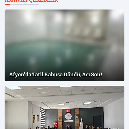
Afyon'da Tatil Kabusa Döndü, Acı Son!