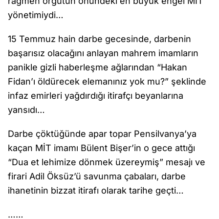
rağmen örgütün önündeki en büyük engel MİT
yönetimiydi…
15 Temmuz hain darbe gecesinde, darbenin
başarısız olacağını anlayan mahrem imamların
panikle gizli haberleşme ağlarından “Hakan
Fidan’ı öldürecek elemanınız yok mu?” şeklinde
infaz emirleri yağdırdığı itirafçı beyanlarına
yansıdı…
Darbe çöktüğünde apar topar Pensilvanya’ya
kaçan MİT imamı Bülent Bişer’in o gece attığı
“Dua et lehimize dönmek üzereymiş” mesajı ve
firari Adil Öksüz’ü savunma çabaları, darbe
ihanetinin bizzat itirafı olarak tarihe geçti…
……