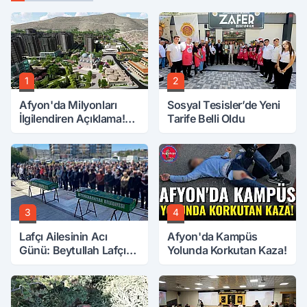
1
2
Afyon'da Milyonları
Sosyal Tesisler’de Yeni
İlgilendiren Açıklama!
Tarife Belli Oldu
Tarih Netleşti!
3
4
Lafçı Ailesinin Acı
Afyon'da Kampüs
Günü: Beytullah Lafçı
Yolunda Korkutan Kaza!
Vefat Etti