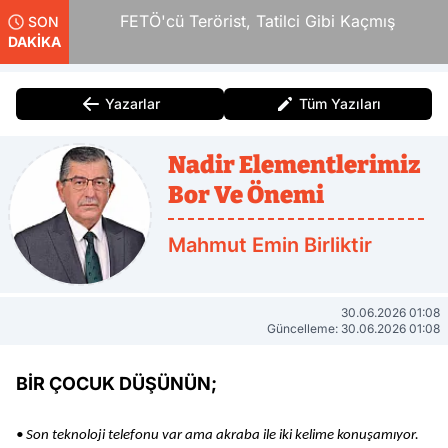
ar
FETÖ'cü Terörist, Tatilci Gibi Kaçmış
SON
DAKİKA
Yazarlar
Tüm Yazıları
Nadir Elementlerimiz
Bor Ve Önemi
Mahmut Emin Birliktir
30.06.2026 01:08
Güncelleme: 30.06.2026 01:08
BİR ÇOCUK DÜŞÜNÜN;
• Son teknoloji telefonu var ama akraba ile iki kelime konuşamıyor.