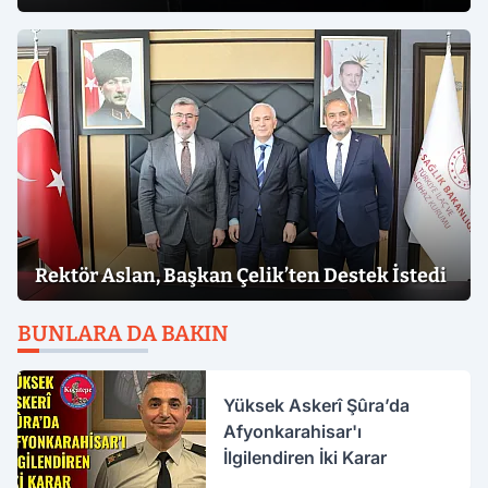
Rektör Aslan, Başkan Çelik’ten Destek İstedi
BUNLARA DA BAKIN
Yüksek Askerî Şûra’da
Afyonkarahisar'ı
İlgilendiren İki Karar