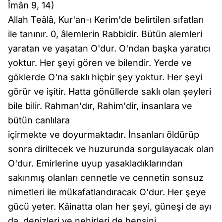
Îmân 9, 14)
Allah Teâlâ, Kur'an-ı Kerim'de belirtilen sıfatları
ile tanınır. 0, âlemlerin Rabbidir. Bütün alemleri
yaratan ve yaşatan O'dur. O'ndan başka yaratıcı
yoktur. Her şeyi gören ve bilendir. Yerde ve
göklerde O'na saklı hiçbir şey yoktur. Her şeyi
görür ve işitir. Hatta gönüllerde saklı olan şeyleri
bile bilir. Rahman'dır, Rahim'dir, insanlara ve
bütün canlılara
içirmekte ve doyurmaktadır. İnsanları öldürüp
sonra diriltecek ve huzurunda sorgulayacak olan
O'dur. Emirlerine uyup yasakladıklarından
sakınmış olanları cennetle ve cennetin sonsuz
nimetleri ile mükafatlandıracak O'dur. Her şeye
gücü yeter. Kâinatta olan her şeyi, güneşi de ayı
da, denizleri ve nehirleri de hepsini