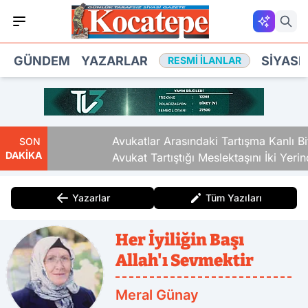
GÜNDEM
YAZARLAR
SIYASE
RESMI İLANLAR
i
Avukatlar Arasındaki Tartışma Kanlı Bitti.
SON
DAKİKA
Avukat Tartıştığı Meslektaşını İki Yerinde
Vurdu
Yazarlar
Tüm Yazıları
Her İyiliğin Başı
Allah'ı Sevmektir
Meral Günay