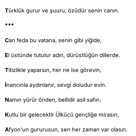
T
ürklük gurur ve şuuru, özüdür senin canın.
***
C
an feda bu vatana, senin gibi yiğide,
E
l üstünde tutulur adın, dürüstlüğün dillerde.
T
itizlikle yaparsın, her ne ise görevin,
İ
nancınla aydınlanır, sevgi doludur evin.
N
amın yürür önden, bellidir asil safın.
K
utlu bir gelecektir Ülkücü gençliğe mirasın,
A
fyon'un gururusun, sen her zaman var olasın.