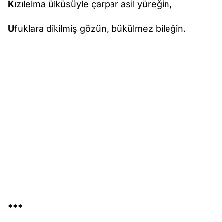
K
ızılelma ülküsüyle çarpar asil yüreğin,
U
fuklara dikilmiş gözün, bükülmez bileğin.
***