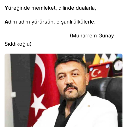
Y
üreğinde memleket, dilinde dualarla,
A
dım adım yürürsün, o şanlı ülkülerle.
(Muharrem Günay
Sıddıkoğlu)