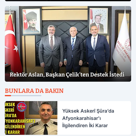
Rektör Aslan, Başkan Çelik’ten Destek İstedi
BUNLARA DA BAKIN
Yüksek Askerî Şûra’da
Afyonkarahisar'ı
İlgilendiren İki Karar