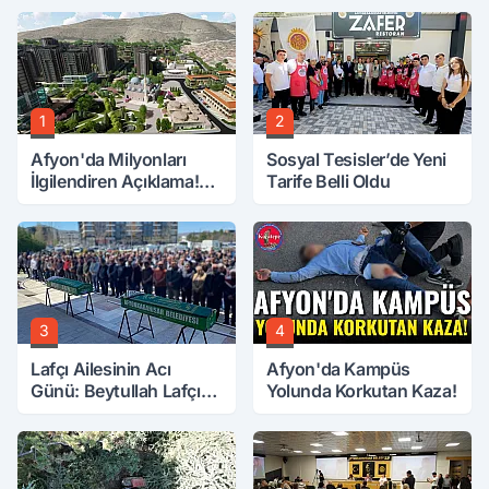
1
2
Afyon'da Milyonları
Sosyal Tesisler’de Yeni
İlgilendiren Açıklama!
Tarife Belli Oldu
Tarih Netleşti!
3
4
Lafçı Ailesinin Acı
Afyon'da Kampüs
Günü: Beytullah Lafçı
Yolunda Korkutan Kaza!
Vefat Etti