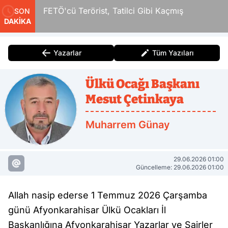
r
FETÖ'cü Terörist, Tatilci Gibi Kaçmış
SON
DAKİKA
Yazarlar
Tüm Yazıları
Ülkü Ocağı Başkanı
Mesut Çetinkaya
Muharrem Günay
29.06.2026 01:00
Güncelleme: 29.06.2026 01:00
Allah nasip ederse 1 Temmuz 2026 Çarşamba
günü Afyonkarahisar Ülkü Ocakları İl
Başkanlığına Afyonkarahisar Yazarlar ve Şairler