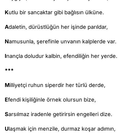
K
utlu bir sancaktar gibi bağlısın ülküne.
A
daletin, dürüstlüğün her işinde parıldar,
N
amusunla, şerefinle unvanın kalplerde var.
I
nançla doludur kalbin, efendiliğin her yerde.
***
M
illiyetçi ruhun siperdir her türlü derde,
E
fendi kişiliğinle örnek olursun bize,
S
arsılmaz iradenle getirirsin engelleri dize.
U
laşmak için menzile, durmaz koşar adımın,