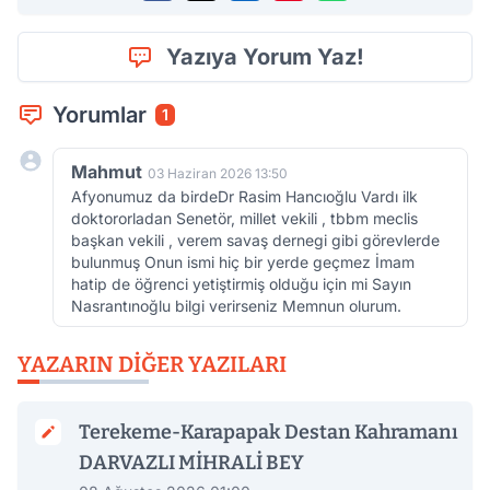
Yazıya Yorum Yaz!
Yorumlar
1
Mahmut
03 Haziran 2026 13:50
Afyonumuz da birdeDr Rasim Hancıoğlu Vardı ilk
doktororladan Senetör, millet vekili , tbbm meclis
başkan vekili , verem savaş dernegi gibi görevlerde
bulunmuş Onun ismi hiç bir yerde geçmez İmam
hatip de öğrenci yetiştirmiş olduğu için mi Sayın
Nasrantınoğlu bilgi verirseniz Memnun olurum.
YAZARIN DIĞER YAZILARI
Terekeme-Karapapak Destan Kahramanı
DARVAZLI MİHRALİ BEY