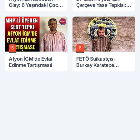
Olay: 6 Yaşındaki Çocuk
Çerçeve Yasa Tepkisi:
6. Kattan Düştü
Öcalan Meclis'in
Üzerine Çıkarıldı
5
6
Afyon İGM’de Evlat
FETÖ Suikastçısı
Edinme Tartışması!
Burkay Karatepe
Anlatmaya Devam
Ediyor: Suikast İçin
Gittim