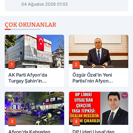
04 Ağustos 2026 01:02
ÇOK OKUNANLAR
1
2
AK Parti Afyon'da
Özgür Özel'in Yeni
Turgay Şahin'in
Partisi'nin Afyon
Ardından Bir Şok Daha!
Başkanı Belli Oldu
3
4
Afyon’da Kahreden
DP Lideri Uysal'dan