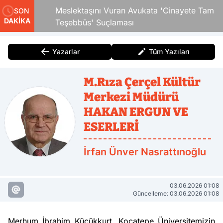
 Çocuk
Meslektaşını Vuran Avukata 'Cinayete Tam
SON
DAKİKA
Teşebbüs' Suçlaması
Yazarlar
Tüm Yazıları
M.Rıza Çerçel Kültür
Merkezi Müdürü
HAKAN ERGUN VE
ESERLERİ
İrfan Ünver Nasrattınoğlu
03.06.2026 01:08
Güncelleme: 03.06.2026 01:08
Merhum İbrahim Küçükkurt, Kocatepe Üniversitemizin