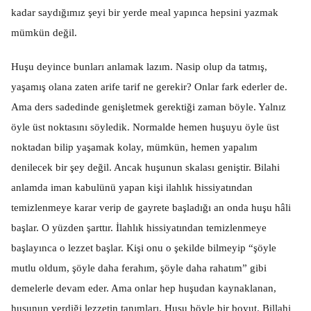
kadar saydığımız şeyi bir yerde meal yapınca hepsini yazmak
mümkün değil.
Huşu deyince bunları anlamak lazım. Nasip olup da tatmış,
yaşamış olana zaten arife tarif ne gerekir? Onlar fark ederler de.
Ama ders sadedinde genişletmek gerektiği zaman böyle. Yalnız
öyle üst noktasını söyledik. Normalde hemen huşuyu öyle üst
noktadan bilip yaşamak kolay, mümkün, hemen yapalım
denilecek bir şey değil. Ancak huşunun skalası geniştir. Bilahi
anlamda iman kabulünü yapan kişi ilahlık hissiyatından
temizlenmeye karar verip de gayrete başladığı an onda huşu hâli
başlar. O yüzden şarttır. İlahlık hissiyatından temizlenmeye
başlayınca o lezzet başlar. Kişi onu o şekilde bilmeyip “şöyle
mutlu oldum, şöyle daha ferahım, şöyle daha rahatım” gibi
demelerle devam eder. Ama onlar hep huşudan kaynaklanan,
huşunun verdiği lezzetin tanımları. Huşu böyle bir boyut. Billahi