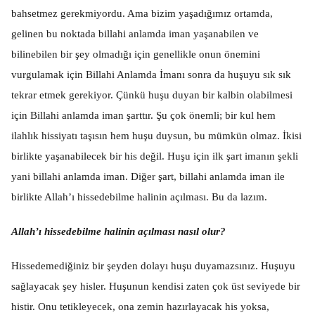
bahsetmez gerekmiyordu. Ama bizim yaşadığımız ortamda,
gelinen bu noktada billahi anlamda iman yaşanabilen ve
bilinebilen bir şey olmadığı için genellikle onun önemini
vurgulamak için Billahi Anlamda İmanı sonra da huşuyu sık sık
tekrar etmek gerekiyor. Çünkü huşu duyan bir kalbin olabilmesi
için Billahi anlamda iman şarttır. Şu çok önemli; bir kul hem
ilahlık hissiyatı taşısın hem huşu duysun, bu mümkün olmaz. İkisi
birlikte yaşanabilecek bir his değil. Huşu için ilk şart imanın şekli
yani billahi anlamda iman. Diğer şart, billahi anlamda iman ile
birlikte Allah’ı hissedebilme halinin açılması. Bu da lazım.
Allah’ı hissedebilme halinin açılması nasıl olur?
Hissedemediğiniz bir şeyden dolayı huşu duyamazsınız. Huşuyu
sağlayacak şey hisler. Huşunun kendisi zaten çok üst seviyede bir
histir. Onu tetikleyecek, ona zemin hazırlayacak his yoksa,