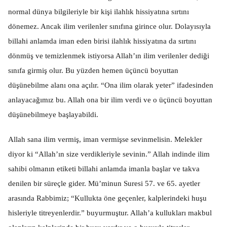
normal dünya bilgileriyle bir kişi ilahlık hissiyatına sırtını
dönemez. Ancak ilim verilenler sınıfına girince olur. Dolayısıyla
billahi anlamda iman eden birisi ilahlık hissiyatına da sırtını
dönmüş ve temizlenmek istiyorsa Allah’ın ilim verilenler dediği
sınıfa girmiş olur. Bu yüzden hemen üçüncü boyuttan
düşünebilme alanı ona açılır. “Ona ilim olarak yeter” ifadesinden
anlayacağımız bu. Allah ona bir ilim verdi ve o üçüncü boyuttan
düşünebilmeye başlayabildi.
Allah sana ilim vermiş, iman vermişse sevinmelisin. Melekler
diyor ki “Allah’ın size verdikleriyle sevinin.” Allah indinde ilim
sahibi olmanın etiketi billahi anlamda imanla başlar ve takva
denilen bir süreçle gider. Mü’minun Suresi 57. ve 65. ayetler
arasında Rabbimiz; “Kullukta öne geçenler, kalplerindeki huşu
hisleriyle titreyenlerdir.” buyurmuştur. Allah’a kullukları makbul