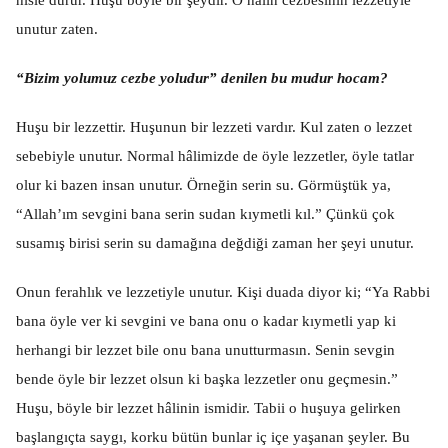
hisle durur. Huşu böyle bir şeydir. O hâlin cezbesinin lezzetiyle
unutur zaten.
“Bizim yolumuz cezbe yoludur” denilen bu mudur hocam?
Huşu bir lezzettir. Huşunun bir lezzeti vardır. Kul zaten o lezzet
sebebiyle unutur. Normal hâlimizde de öyle lezzetler, öyle tatlar
olur ki bazen insan unutur. Örneğin serin su. Görmüştük ya,
“Allah’ım sevgini bana serin sudan kıymetli kıl.” Çünkü çok
susamış birisi serin su damağına değdiği zaman her şeyi unutur.
Onun ferahlık ve lezzetiyle unutur. Kişi duada diyor ki; “Ya Rabbi
bana öyle ver ki sevgini ve bana onu o kadar kıymetli yap ki
herhangi bir lezzet bile onu bana unutturmasın. Senin sevgin
bende öyle bir lezzet olsun ki başka lezzetler onu geçmesin.”
Huşu, böyle bir lezzet hâlinin ismidir. Tabii o huşuya gelirken
başlangıçta saygı, korku bütün bunlar iç içe yaşanan şeyler. Bu