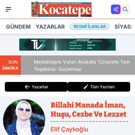
GÜNDEM
YAZARLAR
SIYASE
RESMI İLANLAR
i Çocuk
Meslektaşını Vuran Avukata 'Cinayete Tam
SON
DAKİKA
Teşebbüs' Suçlaması
Yazarlar
Tüm Yazıları
Billahi Manada İman,
Huşu, Cezbe Ve Lezzet
Elif Çaylıoğlu