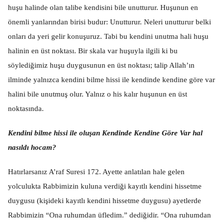
huşu halinde olan talibe kendisini bile unutturur. Huşunun en
önemli yanlarından birisi budur: Unutturur. Neleri unutturur belki
onları da yeri gelir konuşuruz. Tabi bu kendini unutma hali huşu
halinin en üst noktası. Bir skala var huşuyla ilgili ki bu
söylediğimiz huşu duygusunun en üst noktası; talip Allah’ın
ilminde yalnızca kendini bilme hissi ile kendinde kendine göre var
halini bile unutmuş olur. Yalnız o his kalır huşunun en üst
noktasında.
Kendini bilme hissi ile oluşan Kendinde Kendine Göre Var hal
nasıldı hocam?
Hatırlarsanız A’raf Suresi 172. Ayette anlatılan hale gelen
yolculukta Rabbimizin kuluna verdiği kayıtlı kendini hissetme
duygusu (kişideki kayıtlı kendini hissetme duygusu) ayetlerde
Rabbimizin “Ona ruhumdan üfledim.” dediğidir. “Ona ruhumdan