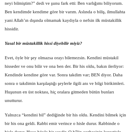
neyi bilmiştim?” dedi ve şunu fark etti: Ben varlığımı biliyorum.
Ben kendimde kendime göre bir varım. Aslında o biliş, ilmullahta
yani Allah’ın dışında olmamak kaydıyla o nefsin ilk müstakillik
hissidir.
Yasal bir müstakillik hissi diyebilir miyiz?
Evet, öyle bir şey olmazsa orayı bilemezsin. Kendini müstakil
hisseder ve onu bilir ve ona ben der. Bir his oldu, bakın ilerliyor:
Kendinde kendine göre var. Sonra takdim var; BEN diyor. Daha
sonra o takdimin karşılaştığı şeylerle ilgili anı ve bilgi birikimleri.
Huşunun en üst noktası, hiç oralara gitmeden bütün bunları
unutturur.
Yalnızca “kendini bil” dediğinde bir his oldu. Kendini bilmek için
bir his ona geldi. Rabbi emir verince o hisle durur. Rabbinde o