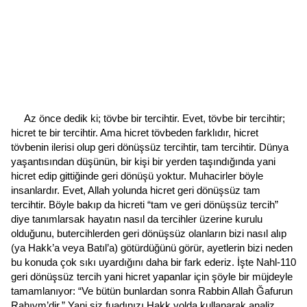
Az önce dedik ki; tövbe bir tercihtir. Evet, tövbe bir tercihtir;
hicret te bir tercihtir. Ama hicret tövbeden farklıdır, hicret
tövbenin ilerisi olup geri dönüşsüz tercihtir, tam tercihtir. Dünya
yaşantısından düşünün, bir kişi bir yerden taşındığında yani
hicret edip gittiğinde geri dönüşü yoktur. Muhacirler böyle
insanlardır. Evet, Allah yolunda hicret geri dönüşsüz tam
tercihtir. Böyle bakıp da hicreti “tam ve geri dönüşsüz tercih”
diye tanımlarsak hayatın nasıl da tercihler üzerine kurulu
olduğunu, butercihlerden geri dönüşsüz olanların bizi nasıl alıp
(ya Hakk’a veya Batıl’a) götürdüğünü görür, ayetlerin bizi neden
bu konuda çok sıkı uyardığını daha bir fark ederiz. İşte Nahl-110
geri dönüşsüz tercih yani hicret yapanlar için şöyle bir müjdeyle
tamamlanıyor: “Ve bütün bunlardan sonra Rabbin Allah Ğafurun
Rahıym’dir.” Yani siz fuadınızı Hakk yolda kullanarak analiz