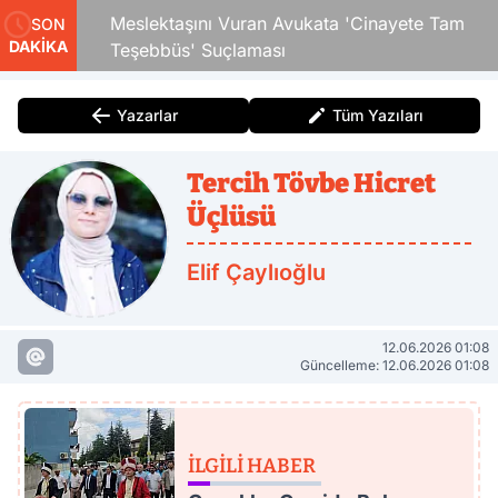
 Çocuk
Meslektaşını Vuran Avukata 'Cinayete Tam
SON
DAKİKA
Teşebbüs' Suçlaması
Yazarlar
Tüm Yazıları
Tercih Tövbe Hicret
Üçlüsü
Elif Çaylıoğlu
12.06.2026 01:08
Güncelleme: 12.06.2026 01:08
İLGILI HABER