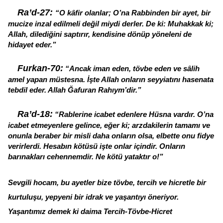
Ra’d-27:
“O kâfir olanlar; O’na Rabbinden bir ayet, bir
mucize inzal edilmeli değil miydi derler. De ki: Muhakkak ki;
Allah, dilediğini saptırır, kendisine dönüp yöneleni de
hidayet eder.”
Furkan-70:
“Ancak iman eden, tövbe eden ve sâlih
amel yapan müstesna. İşte Allah onların seyyiatını hasenata
tebdil eder. Allah Ğafuran Rahıym’dir.”
Ra’d-18:
“Rablerine icabet edenlere Hüsna vardır. O’na
icabet etmeyenlere gelince, eğer ki; arzdakilerin tamamı ve
onunla beraber bir misli daha onların olsa, elbette onu fidye
verirlerdi. Hesabın kötüsü işte onlar içindir. Onların
barınakları cehennemdir. Ne kötü yataktır o!”
Sevgili hocam, bu ayetler bize tövbe, tercih ve hicretle bir
kurtuluşu, yepyeni bir idrak ve yaşantıyı öneriyor.
Yaşantımız demek ki daima Tercih-Tövbe-Hicret