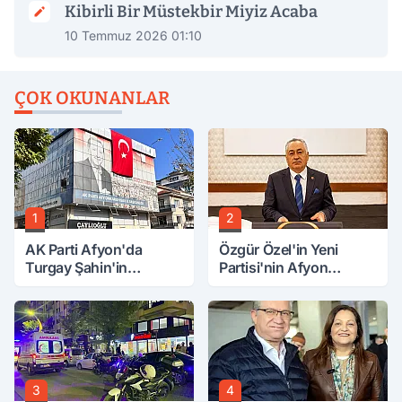
Kibirli Bir Müstekbir Miyiz Acaba
10 Temmuz 2026 01:10
ÇOK OKUNANLAR
1
2
AK Parti Afyon'da
Özgür Özel'in Yeni
Turgay Şahin'in
Partisi'nin Afyon
Ardından Bir Şok Daha!
Başkanı Belli Oldu
3
4