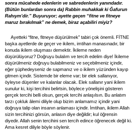
sonra mücahede edenlerin ve sabredenlerin yanındadır.
(Bütün bunlardan sonra da) Rabbin muhakkak ki Ğafurun
Rahıym’dir.” Buyuruyor; ayette geçen “fitne ve fitneye
maruz bırakılmak” ne demek, biraz açabiliri miyiz?
Ayetteki “fitne, fitneye düşürülmek” tabiri çok önemli. FİTNE
başka ayetlerde de geçer ve ikilem, imtihan manasınadır, bir
konuda ikilem oluşması demektir. İkileme neden
düşürülüyoruz? Doğruyu bulalım ve tercih edelim diye! İkileme
düşürülmeniz doğruyu bulabilmeniz ve seçebilmeniz içindir,
eğer şüphedeyseniz de sapmanız ve o ikilem yüzünden kayıp
gitmen içindir. Sistemde bir eleme var; bir elek sallanıyor,
öyleyse düşenler ve kalanlar olacak. Elek sallanır yani ikilem
sunulur ki, kişi tercihini belirtsin, böylece yönelişini gösteren
gerçek tercihi belli olsun, gerçek tercihi anlaşılsın. Bu anlatım
tarzı çokluk âlemi diliyle olup bizim anlamamız içindir yani
doğruya talip olan insanın anlaması içindir. İmtihan, ikilem Allah
sizin tercihinizi görsün, anlasın diye değildir; kul öğrensin
diyedir. Allah senin tercihini sen tercih edince öğrenecek değil ki.
Ama kesret diliyle böyle söylenir.