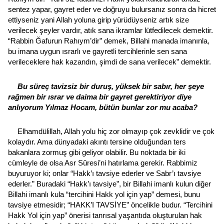
sentez yapar, gayret eder ve doğruyu bulursanız sonra da hicret
ettiyseniz yani Allah yoluna girip yürüdüyseniz artık size
verilecek şeyler vardır, atık sana ikramlar lütfedilecek demektir.
“Rabbin Ğafurun Rahıym’dir” demek, Billahi manada imanınla,
bu imana uygun ısrarlı ve gayretli tercihlerinle sen sana
verileceklere hak kazandın, şimdi de sana verilecek” demektir.
Bu süreç tavizsiz bir duruş, yüksek bir sabır, her şeye
rağmen bir ısrar ve daima bir gayret gerektiriyor diye
anlıyorum Yılmaz Hocam, bütün bunlar zor mu acaba?
Elhamdülillah, Allah yolu hiç zor olmayıp çok zevklidir ve çok
kolaydır. Ama dünyadaki akıntı tersine olduğundan ters
bakanlara zormuş gibi geliyor olabilir. Bu noktada bir iki
cümleyle de olsa Asr Sûresi’ni hatırlama gerekir. Rabbimiz
buyuruyor ki; onlar “Hakk’ı tavsiye ederler ve Sabr’ı tavsiye
ederler.” Buradaki “Hakk’ı tavsiye”, bir Billahi imanlı kulun diğer
Billahi imanlı kula “tercihini Hakk yol için yap” demesi, bunu
tavsiye etmesidir; “HAKK’I TAVSİYE” öncelikle budur. “Tercihini
Hakk Yol için yap” önerisi tanrısal yaşantıda oluşturulan hak