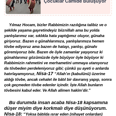
Çocuklar Camide Buluşuyor
Yılmaz Hocam, bizler Rabbimizin razılığına talibiz ve o
şekilde yaşama gayretindeyiz biiznillah ama bu yolda
yanlışlarımız var, sıklıkla hata yaptığımız oluyor, günaha
giriyoruz. Bazen o günahlarımıza, yanlışlarımıza hemen
tövbe ediyoruz ama bazen de hatayı, yanlışı, günahı
göremiyoruz bile. Bazen de öyle zamanlar yaşıyoruz ki
günahlarımız gözümüzde öyle büyüyor öyle büyüyor ki
Rabbimizin rahmetini ve merhametini ummaya utanıyoruz
da tövbeden perdeleniyoruz gibi; çünkü şu ayeti o anlarda
Nisa-17
hatırlayamıyoruz,
“Allah’ın (kabulünü) üzerine
aldığı tövbe, ancak cehalet ile bâtıl bir davranış yapıp, sonra
çok geçmeden tövbe edenler içindir. İşte Allah bunların
tövbesini kabul eder. Ve Allah alîmen hakîm’dir.”
Bu durumda insan acaba Nisa-18 kapsamına
düşer miyim diye korkmalı diye düşünüyorum.
Nisa-18:
“Yoksa bâtılda ısrar eden (nihayet onlardan)