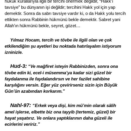
hukuk kurallarıyla ilgili bir tercihi önermek değildir, “Hakk’ı
tavsiye” bu dünyanın işi değildir; tercihini Hakk yol için yap
demektir. Sonra da sabrı tavsiye vardır ki, o da Hakk yolu tercih
ettikten sonra Rabbinin hükmünü bekle demektir. Sabret yani
Allah’ın hükmünü bekle, seyret, gözet…
Yılmaz Hocam, tercih ve tövbe ile ilgili olan ve çok
etkilendiğim şu ayetleri bu noktada hatırlayalım istiyorum
izninizle.
Hud-3:
“Ve mağfiret isteyin Rabbinizden, sonra ona
tövbe edin ki, ecel-i müsemma’ya kadar sizi güzel bir
faydalanma ile faydalandırsın ve her fazilet sahibine
karşılığını versin. Eğer yüz çevirirseniz sizin için Büyük
Gün’ün azabından korkarım.”
Nahl-97:
“Erkek veya dişi, kim mü’min olarak sâlih
amel işlerse, elbette biz ona tayyib (tertemiz, güzel) bir
hayat yaşatırız. Ve onlara yaptıklarının daha güzeli ile
ecirlerini veririz.”