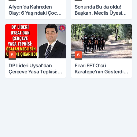
Afyon’da Kahreden
Sonunda Bu da oldu!
Olay: 6 Yaşındaki Çocuk
Başkan, Meclis Üyesini
6. Kattan Düştü
Hobi Bahçesinden
Attırdı
5
6
DP Lideri Uysal'dan
Firari FETÖ'cü
Çerçeve Yasa Tepkisi:
Karatepe'nin Gösterdiği
Öcalan Meclis'in
Yerler Didik Didik
Üzerine Çıkarıldı
Aranıyor