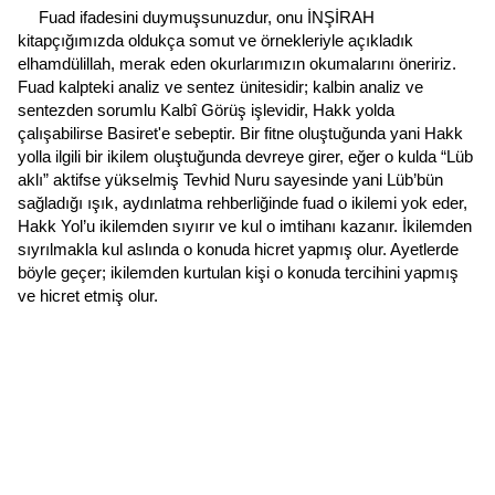
Fuad ifadesini duymuşsunuzdur, onu İNŞİRAH
kitapçığımızda oldukça somut ve örnekleriyle açıkladık
elhamdülillah, merak eden okurlarımızın okumalarını öneririz.
Fuad kalpteki analiz ve sentez ünitesidir; kalbin analiz ve
sentezden sorumlu Kalbî Görüş işlevidir, Hakk yolda
çalışabilirse Basiret'e sebeptir. Bir fitne oluştuğunda yani Hakk
yolla ilgili bir ikilem oluştuğunda devreye girer, eğer o kulda “Lüb
aklı” aktifse yükselmiş Tevhid Nuru sayesinde yani Lüb’bün
sağladığı ışık, aydınlatma rehberliğinde fuad o ikilemi yok eder,
Hakk Yol’u ikilemden sıyırır ve kul o imtihanı kazanır. İkilemden
sıyrılmakla kul aslında o konuda hicret yapmış olur. Ayetlerde
böyle geçer; ikilemden kurtulan kişi o konuda tercihini yapmış
ve hicret etmiş olur.