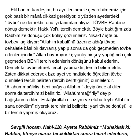
Elif hanım kardeşim, bu ayetleri amele çevirebilmemiz için
çok basit bir mânâ dikkati gerekiyor, o yüzden ayetlerdeki
“tövbe” ne demektir, onu iyi tanımlamalıyız. TÖVBE Rabbine
dönüş demektir, Hakk Yol’u tercih demektir. Böyle baktığımızda
Rabbimize dönüşü çok kolay çözümleriz. Nisa-17 işte bu
tövbeyi açıklıyor: "Allah’ın kabulünü üzerine aldığı tövbe,
cehaletle bâtıl bir davranış yapıp sonra da çok geçmeden tövbe
edenler içindir."
Allah buyuruyor ki; yanlış bir şey yaptığında çok
geçmeden BEN’i tercih edenlerin dönüşünü kabul ederim.
Demek ki tövbe etmek tercih yapmaktır, tercih belirtmektir.
Zaten dikkat edersek bze ayet ve hadislerle öğretilen tövbe
cümleleri tercih belirten (tercih belirttiğimiz) cümlelerdir.
“Allahümmağfirliy; beni bağışla Allahım” deyip önce af diler,
sonra da tercihimizi belirtiriz. “Allahümmağfirliy” deyip
bağışlanma diler, “Estağfirullah el aziym ve etubu ileyh: Allah’ım
sana döndüm” diyerek tercihimizi belirtiriz; yani tövbe dönüşü ile
bir tercih yapmış oluyoruz.
Sevgili hocam, Nahl-110. Ayette Rabbimiz “Muhakkak ki;
Rabbin, fitneye maruz bırakıldıktan sonra hicret edenlerin,