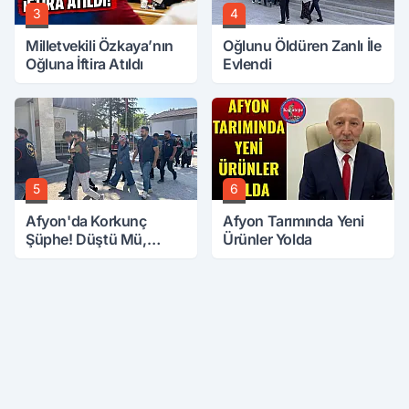
3
4
Milletvekili Özkaya’nın
Oğlunu Öldüren Zanlı İle
Oğluna İftira Atıldı
Evlendi
5
6
Afyon'da Korkunç
Afyon Tarımında Yeni
Şüphe! Düştü Mü,
Ürünler Yolda
Öldürüldü Mü!