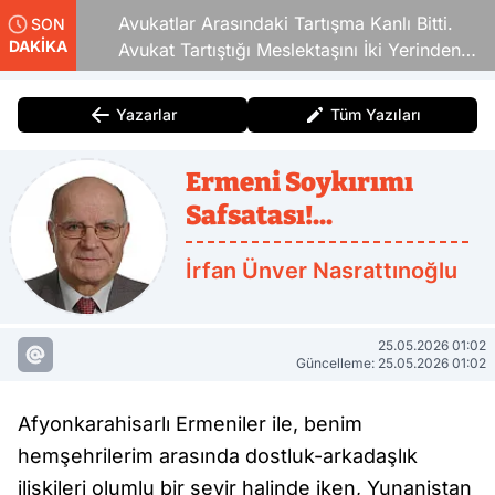
Avukatlar Arasındaki Tartışma Kanlı Bitti.
SON
DAKİKA
Avukat Tartıştığı Meslektaşını İki Yerinden
Vurdu
Yazarlar
Tüm Yazıları
Ermeni Soykırımı
Safsatası!...
İrfan Ünver Nasrattınoğlu
25.05.2026 01:02
Güncelleme: 25.05.2026 01:02
Afyonkarahisarlı Ermeniler ile, benim
hemşehrilerim arasında dostluk-arkadaşlık
ilişkileri olumlu bir seyir halinde iken, Yunanistan