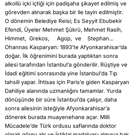
alkollü içki içtiği için padişaha şikayet edilmiş ve
görevden alınarak başka bir ile tayin edilmiştir.
O dönemin Belediye Reisi; Es Seyyit Ebubekir
Efendi, Üyeler Mehmet Şükrü, Mehmet Rasih,
Himmet, Grekos, Agop, ve Stephan…
Ohannas Kasparyan: 1893’te Afyonkarahisar’da
doğar. İlk öğrenimini burada yaptıktan sonra
ailesi tarafından İstanbul’a gönderilir. Rüştiye ve
İdadi eğitimi sonrasında yine İstanbul’da Tıp
tahsili yapar. İhtisas için Paris’e giden Kasparyan
Dahiliye alanında uzmanlığını tamamlar. Yurda
dönüşünde bir süre İstanbul’da çalışır, daha
sonra ailesinin isteğiyle Afyonkarahisar’a
dönerek burada muayenehane açar. Milli
Mücadele’de Türk ordusu saflarında doktor
olarak görev alır ve İstiklal madalyası almaya hak