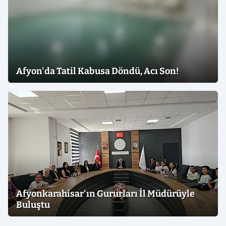
Afyon'da Tatil Kabusa Döndü, Acı Son!
Afyonkarahisar'ın Gururları İl Müdürüyle
Buluştu