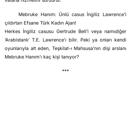
vatana hizmetini sürdürür.
Mebruke Hanım: Ünlü casus İngiliz Lawrence’i
çıldırtan Efsane Türk Kadın Ajan!
Herkes İngiliz casusu Gertrude Bell’i veya namıdiğer
‘Arabistanlı’ T.E. Lawrence’ı bilir. Peki ya onları kendi
oyunlarıyla alt eden, Teşkilat-ı Mahsusa’nın dişi arslanı
Mebruke Hanım’ı kaç kişi tanıyor?
***