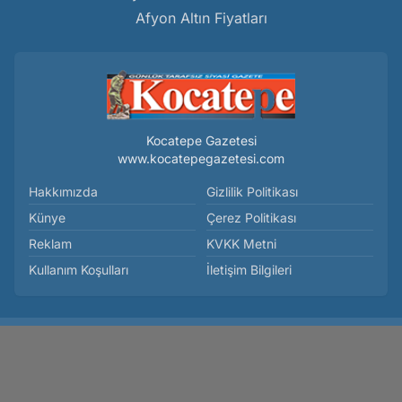
Afyon Altın Fiyatları
Kocatepe Gazetesi
www.kocatepegazetesi.com
Hakkımızda
Gizlilik Politikası
Künye
Çerez Politikası
Reklam
KVKK Metni
Kullanım Koşulları
İletişim Bilgileri
Teşkilat-I Mahsusa’da Kahraman Bir Kadın Mebruke Hanım -
İrfan Ünver Nasrattınoğlu
Haber Yazılımı:
Medya İnternet
-
Kulga Haber Yazılımı
v26.7.3