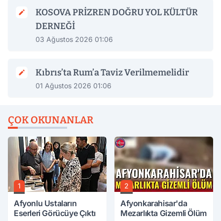
KOSOVA PRİZREN DOĞRU YOL KÜLTÜR
DERNEĞİ
03 Ağustos 2026 01:06
Kıbrıs’ta Rum’a Taviz Verilmemelidir
01 Ağustos 2026 01:06
ÇOK OKUNANLAR
1
2
Afyonlu Ustaların
Afyonkarahisar'da
Eserleri Görücüye Çıktı
Mezarlıkta Gizemli Ölüm