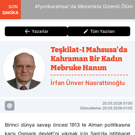
Afyonkarahisar'da Mezarlıkta Gizemli Ölüm
SON
DAKİKA
Yazarlar
Tüm Yazıları
Teşkilat-I Mahsusa'da
Kahraman Bir Kadın
Mebruke Hanım
İrfan Ünver Nasrattınoğlu
20.05.2026 01:00
Güncelleme: 20.05.2026 01:00
Birinci dünya savaşı öncesi 1913 te Alman politikasına
karşı Osmanlı devleti'ni yıkmak için Şam’da istihbarat