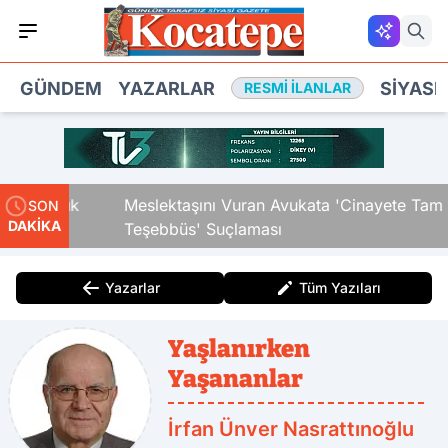
GÜNDEM
YAZARLAR
SIYASE
RESMI İLANLAR
ki Çocuk
Meslektaşını Vuran Avukata 'Cinayete Tam
SON
DAKİKA
Teşebbüs' Suçlaması
Yazarlar
Tüm Yazıları
Yaşlanırken
Yaşananlar
İrfan Ünver Nasrattınoğlu