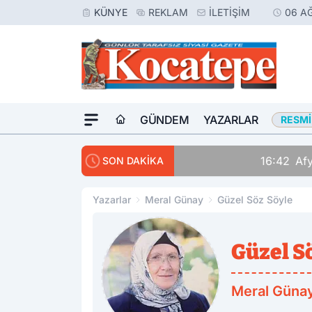
KÜNYE
REKLAM
İLETIŞIM
06 A
GÜNDEM
YAZARLAR
RESMI
16:42
Afyon’da Aranan 
SON DAKİKA
Yazarlar
Meral Günay
Güzel Söz Söyle
Güzel S
Meral Güna