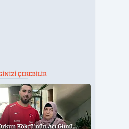
GINIZI ÇEKEBILIR
Orkun Kökçü'nün Acı Günü...