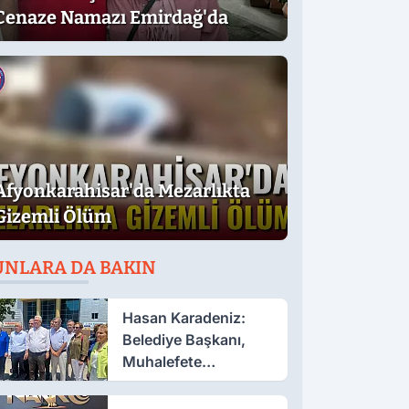
Cenaze Namazı Emirdağ'da
Afyonkarahisar'da Mezarlıkta
Gizemli Ölüm
UNLARA DA BAKIN
Hasan Karadeniz:
Belediye Başkanı,
Muhalefete
Tahammül Edemiyor