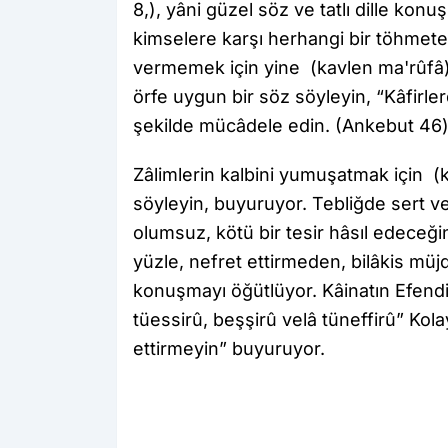
8,), yâni güzel söz ve tatlı dille ko
kimselere karşı herhangi bir töhmete
vermemek için yine (kavlen ma'rûfâ)
örfe uygun bir söz söyleyin, “Kâfirle
şekilde mücâdele edin. (Ankebut 46)
Zâlimlerin kalbini yumuşatmak için (
söyleyin, buyuruyor. Tebliğde sert ve
olumsuz, kötü bir tesir hâsıl edeceğini
yüzle, nefret ettirmeden, bilâkis müj
konuşmayı öğütlüyor. Kâinatın Efendi
tüessirû, beşşirû velâ tüneffirû” Kola
ettirmeyin” buyuruyor.