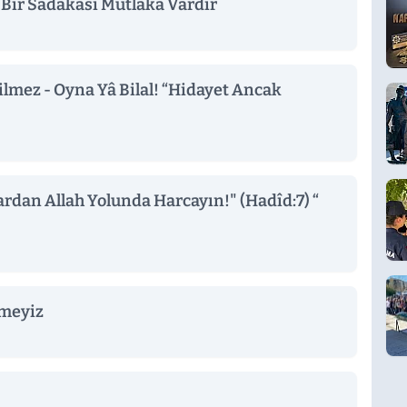
Bir Sadakası Mutlaka Vardır
lmez - Oyna Yâ Bilal! “Hidayet Ancak
llardan Allah Yolunda Harcayın!" (Hadîd:7) “
rmeyiz