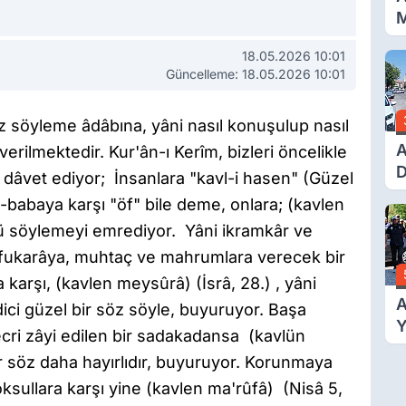
M
G
18.05.2026 10:01
Güncelleme: 18.05.2026 10:01
z söyleme âdâbına, yâni nasıl konuşulup nasıl
A
ilmektedir. Kur'ân-ı Kerîm, bizleri öncelikle
D
dâvet ediyor; İnsanlara "kavl-i hasen" (Güzel
Ü
-babaya karşı "öf" bile deme, onlara; (kavlen
Y
zü söylemeyi emrediyor. Yâni ikramkâr ve
T
ir-fukarâya, muhtaç ve mahrumlara verecek bir
karşı, (kavlen meysûrâ) (İsrâ, 28.) , yâni
A
 edici güzel bir söz söyle, buyuruyor. Başa
Y
cri zâyi edilen bir sadakadansa (kavlün
F
bir söz daha hayırlıdır, buyuruyor. Korunmaya
T
ksullara karşı yine (kavlen ma'rûfâ) (Nisâ 5,
A