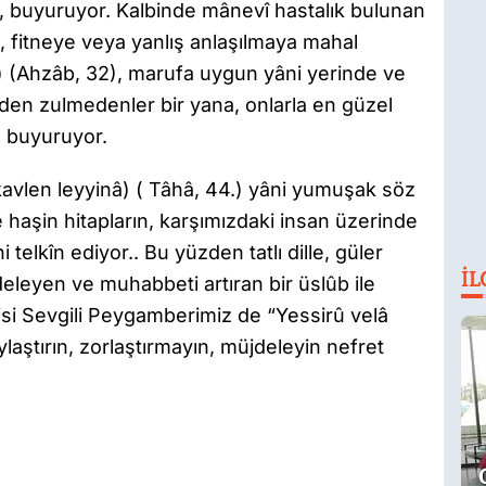
nuş, buyuruyor. Kalbinde mânevî hastalık bulunan
, fitneye veya yanlış anlaşılmaya mahal
 (Ahzâb, 32), marufa uygun yâni yerinde ve
rden zulmedenler bir yana, onlarla en güzel
 buyuruyor.
kavlen leyyinâ) ( Tâhâ, 44.) yâni yumuşak söz
 haşin hitapların, karşımızdaki insan üzerinde
 telkîn ediyor.. Bu yüzden tatlı dille, güler
İL
deleyen ve muhabbeti artıran bir üslûb ile
si Sevgili Peygamberimiz de “Yessirû velâ
ylaştırın, zorlaştırmayın, müjdeleyin nefret