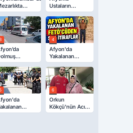
ezarlıkta
Ustaların
izemli Ölüm
Eserleri
Görücüye Çıktı
3
4
fyon’da
Afyon'da
olmuş
Yakalanan
cretlerine
FETÖ'Cüden
üzde 40 Zam
Şok İtiraflar
alebi
5
6
fyon'da
Orkun
akalanan
Kökçü'nün Acı
ETÖ'cü
Günü... Cenaze
erörist
Namazı
dliye'de
Emirdağ'da