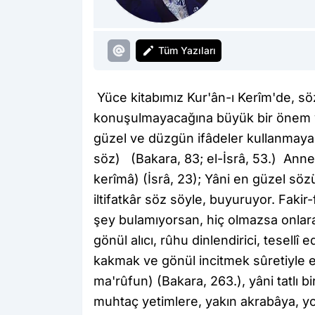
Tüm Yazıları
Yüce kitabımız Kur'ân-ı Kerîm'de, sö
konuşulmayacağına büyük bir önem ver
güzel ve düzgün ifâdeler kullanmaya 
söz) (Bakara, 83; el-İsrâ, 53.) Anne
kerîmâ) (İsrâ, 23); Yâni en güzel sö
iltifatkâr söz söyle, buyuruyor. Fak
şey bulamıyorsan, hiç olmazsa onlara 
gönül alıcı, rûhu dinlendirici, tesellî
kakmak ve gönül incitmek sûretiyle e
ma'rûfun) (Bakara, 263.), yâni tatlı 
muhtaç yetimlere, yakın akrabâya, yo