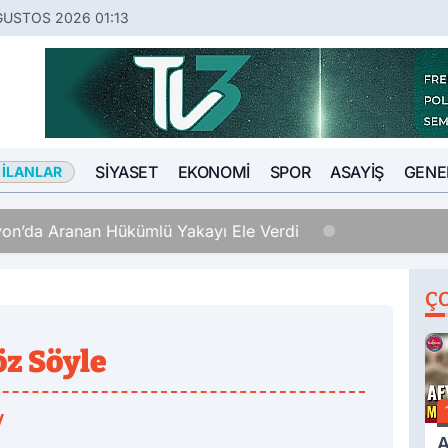
ĞUSTOS 2026 01:13
SIYASET
EKONOMI
SPOR
ASAYIŞ
GENE
 İLANLAR
Hükümlü Yakayı Ele Verdi
Ç
öz Söyle
y
A