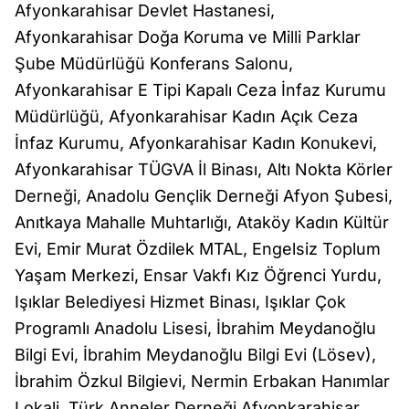
Afyonkarahisar Devlet Hastanesi,
Afyonkarahisar Doğa Koruma ve Milli Parklar
Şube Müdürlüğü Konferans Salonu,
Afyonkarahisar E Tipi Kapalı Ceza İnfaz Kurumu
Müdürlüğü, Afyonkarahisar Kadın Açık Ceza
İnfaz Kurumu, Afyonkarahisar Kadın Konukevi,
Afyonkarahisar TÜGVA İl Binası, Altı Nokta Körler
Derneği, Anadolu Gençlik Derneği Afyon Şubesi,
Anıtkaya Mahalle Muhtarlığı, Ataköy Kadın Kültür
Evi, Emir Murat Özdilek MTAL, Engelsiz Toplum
Yaşam Merkezi, Ensar Vakfı Kız Öğrenci Yurdu,
Işıklar Belediyesi Hizmet Binası, Işıklar Çok
Programlı Anadolu Lisesi, İbrahim Meydanoğlu
Bilgi Evi, İbrahim Meydanoğlu Bilgi Evi (Lösev),
İbrahim Özkul Bilgievi, Nermin Erbakan Hanımlar
Lokali, Türk Anneler Derneği Afyonkarahisar