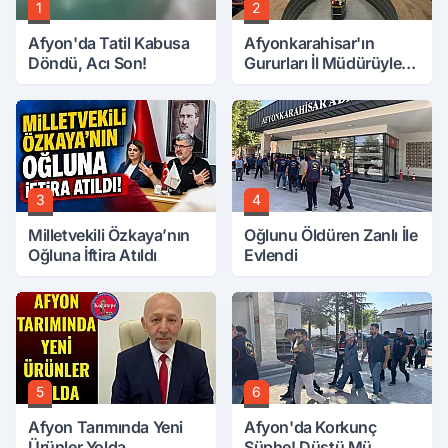
1
2
Afyon'da Tatil Kabusa
Afyonkarahisar'ın
Döndü, Acı Son!
Gururları İl Müdürüyle
Buluştu
3
4
Milletvekili Özkaya’nın
Oğlunu Öldüren Zanlı İle
Oğluna İftira Atıldı
Evlendi
5
6
Afyon Tarımında Yeni
Afyon'da Korkunç
Ürünler Yolda
Şüphe! Düştü Mü,