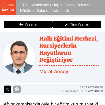
10 Yıl Kesinleşmiş Hapis Cezası Bulunan
SON
DAKİKA
Hükümlü Salar’da Yakalandı
Yazarlar
Tüm Yazıları
Halk Eğitimi Merkezi,
Kursiyerlerin
Hayatlarını
Değiştiriyor
Murat Arısoy
07.07.2026 00:30
Güncelleme: 07.07.2026 00:30
Afyonkarahisar’da öyle bir eğitim kurumu var ki