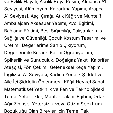
ve Evlilik Hayatı, Akrilik Boya Resim, Almanca A1
Seviyesi, Alüminyum Kabartma Yapımı, Arapça
A1 Seviyesi, Aşçı Çırağı, Atık Kâğıt ve Muhtelif
Ambalajdan Aksesuar Yapımı, Avcı Eğitimi,
Bağlama Eğitimi, Besi Sığırcılığı, Çalışanların İş
Sağlığı ve Güvenliği, Çocuk Kostüm Tasarımı ve
Üretimi, Değerlerime Sahip Çıkıyorum,
Değerlerimle Kuran-ı Kerim Öğreniyorum,
Spikerlik ve Sunuculuk, Doğalgaz Yakıtlı Kalorifer
Ateşçisi, Fön Çekimi, Geleneksel Keçe Yapımı,
İngilizce A1 Seviyesi, Kadına Yönelik Şiddet ve
Aile İçi Şiddetin Önlenmesi, Kâğıt Heykel Sanatı,
Matematiksel Yetkinlik ve Fen ve Teknolojideki
Temel Yeterlilikler, Mehter Takımı Eğitimi, Orta-
Ağır Zihinsel Yetersizlik veya Otizm Spektrum
Bozukluğu Olan Bireyler İçin Temel Takı