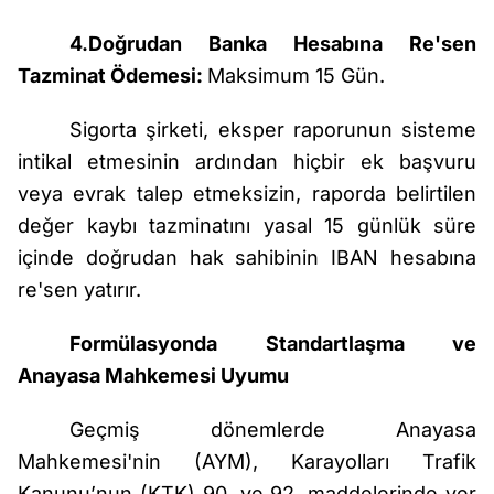
4.Doğrudan Banka Hesabına Re'sen
Tazminat Ödemesi:
Maksimum 15 Gün.
Sigorta şirketi, eksper raporunun sisteme
intikal etmesinin ardından hiçbir ek başvuru
veya evrak talep etmeksizin, raporda belirtilen
değer kaybı tazminatını yasal 15 günlük süre
içinde doğrudan hak sahibinin IBAN hesabına
re'sen yatırır.
Formülasyonda Standartlaşma ve
Anayasa Mahkemesi Uyumu
Geçmiş dönemlerde Anayasa
Mahkemesi'nin (AYM), Karayolları Trafik
Kanunu’nun (KTK) 90. ve 92. maddelerinde yer