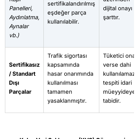
sertifikalandırılmış
Panelleri,
dijital onayı
eşdeğer parça
Aydınlatma,
şarttır.
kullanılabilir.
Aynalar
vb.)
Trafik sigortası
Tüketici onay
Sertifikasız
kapsamında
verse dahi
/ Standart
hasar onarımında
kullanılamaz;
Dışı
kullanılması
tespiti idari
Parçalar
tamamen
müeyyideye
yasaklanmıştır.
tabidir.