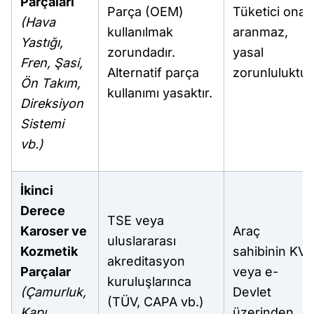
Parçaları
Parça (OEM)
Tüketici onay
(Hava
kullanılmak
aranmaz,
Yastığı,
zorundadır.
yasal
Fren, Şasi,
Alternatif parça
zorunluluktur
Ön Takım,
kullanımı yasaktır.
Direksiyon
Sistemi
vb.)
İkinci
Derece
TSE veya
Karoser ve
Araç
uluslararası
Kozmetik
sahibinin KV
akreditasyon
Parçalar
veya e-
kuruluşlarınca
(Çamurluk,
Devlet
(TÜV, CAPA vb.)
Kapı
üzerinden