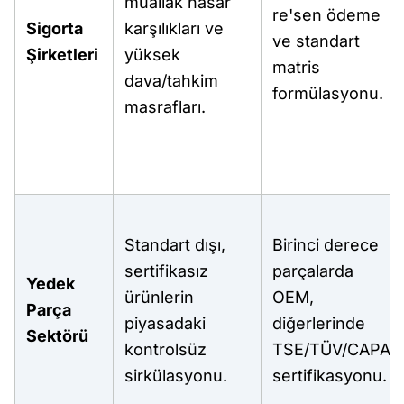
muallak hasar
re'sen ödeme
Sigorta
karşılıkları ve
ve standart
Şirketleri
yüksek
matris
dava/tahkim
formülasyonu.
masrafları.
Standart dışı,
Birinci derece
sertifikasız
parçalarda
Yedek
ürünlerin
OEM,
Parça
piyasadaki
diğerlerinde
Sektörü
kontrolsüz
TSE/TÜV/CAPA
sirkülasyonu.
sertifikasyonu.