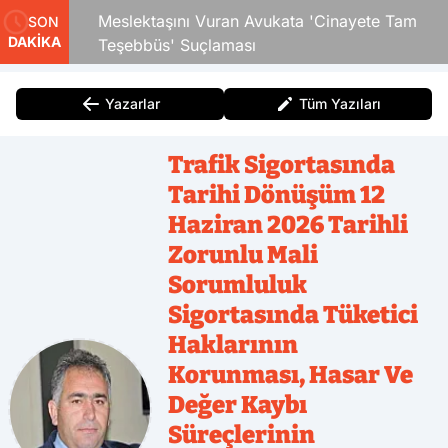
 Çocuk
Meslektaşını Vuran Avukata 'Cinayete Tam
SON
DAKİKA
Teşebbüs' Suçlaması
Yazarlar
Tüm Yazıları
Trafik Sigortasında
Tarihi Dönüşüm 12
Haziran 2026 Tarihli
Zorunlu Mali
Sorumluluk
Sigortasında Tüketici
Haklarının
Korunması, Hasar Ve
Değer Kaybı
Süreçlerinin